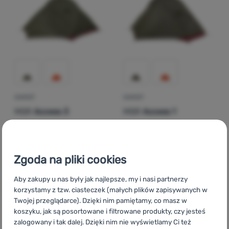
Zaloguj
się /
zarejestruj
NAMIOT
NAMIOT
MSR
Access 3
MSR
Access 1
Trwała konstrukcja
4 810,00
zł
3 619,00
zł
3 656,99
zł
2 562,99
zł
Dodaj 'Namiot MSR Access 3' do porównania
Dodaj 'Namiot MSR Access
Zgoda na pliki cookies
Aby zakupy u nas były jak najlepsze, my i nasi partnerzy
korzystamy z tzw. ciasteczek (małych plików zapisywanych w
Twojej przeglądarce). Dzięki nim pamiętamy, co masz w
koszyku, jak są posortowane i filtrowane produkty, czy jesteś
zalogowany i tak dalej. Dzięki nim nie wyświetlamy Ci też
CZ
MSR Access
SK
MSR Access
HU
MSR Access
RO