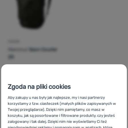
Zaloguj
się /
zarejestruj
PLECAK
Mammut
Seon Courier
20
606,00
zł
512,99
zł
Dodaj 'Plecak Mammut Seon Courier 20' do porównania
Zgoda na pliki cookies
Aby zakupy u nas były jak najlepsze, my i nasi partnerzy
korzystamy z tzw. ciasteczek (małych plików zapisywanych w
Twojej przeglądarce). Dzięki nim pamiętamy, co masz w
CZ
Mammut Seon
SK
Mammut Seon
HU
Mammut Seon
koszyku, jak są posortowane i filtrowane produkty, czy jesteś
RO
Mammut Seon
UA
Mammut Seon
BG
Mammut Seon
zalogowany i tak dalej. Dzięki nim nie wyświetlamy Ci też
nieodpowiedniej reklamy i pomagają nam w analizach, które
HR
Mammut Seon
IT
Mammut Seon
ES
Mammut Seon