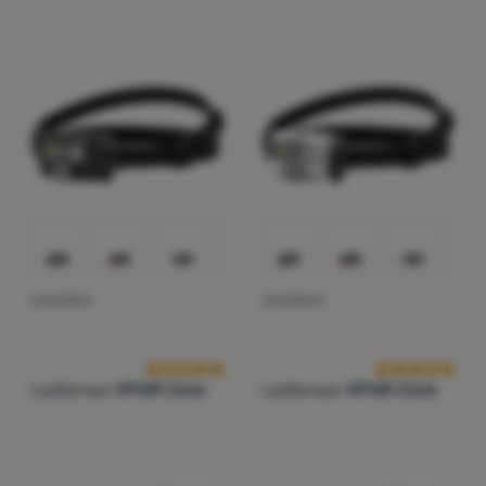
Zaloguj
się /
zarejestruj
CZOŁÓWKA
CZOŁÓWKA
Ocena kupujących
Ocena kupują
Ledlenser
HF6R Core
Ledlenser
HF6R Core