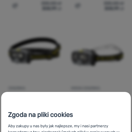
330,00
zł
330,00
zł
308,99
zł
308,99
zł
Dodaj 'Czołówka Ledlenser HF6R Core' do porównania
Dodaj 'Czołówka Ledlense
CZOŁÓWKA
MOCNA CZOŁÓWKA
Ocena kupują
Ledlenser
HF6R Work
Ledlenser
HF8R Work
Zgoda na pliki cookies
Aby zakupy u nas były jak najlepsze, my i nasi partnerzy