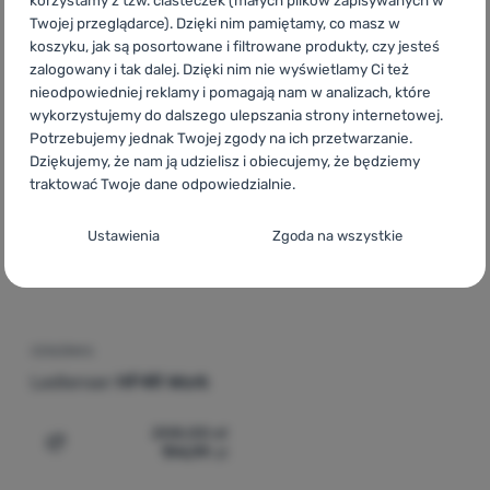
korzystamy z tzw. ciasteczek (małych plików zapisywanych w
Twojej przeglądarce). Dzięki nim pamiętamy, co masz w
365,00
zł
644,00
zł
koszyku, jak są posortowane i filtrowane produkty, czy jesteś
341,99
zł
603,99
zł
Dodaj 'Czołówka Ledlenser HF6R Work' do porównania
Dodaj 'Mocna czołówka Le
zalogowany i tak dalej. Dzięki nim nie wyświetlamy Ci też
nieodpowiedniej reklamy i pomagają nam w analizach, które
wykorzystujemy do dalszego ulepszania strony internetowej.
Potrzebujemy jednak Twojej zgody na ich przetwarzanie.
Dziękujemy, że nam ją udzielisz i obiecujemy, że będziemy
traktować Twoje dane odpowiedzialnie.
Konfiguracja zgody na kategorie plików
Ustawienia
Zgoda na wszystkie
cookie
Techniczne
Techniczne
-
Bez tych ciasteczek nasza strona może nie
działać prawidłowo.
.
ZAWSZE AKTYWNE
CZOŁÓWKA
Ledlenser
HF4R Work
Techniczne ciasteczka umożliwiają przejście przez koszyk
Funkcje preferowane i rozszerzone
Funkcje preferowane i rozszerzone
-
abyś nie musiał
zakupowy, porównanie produktów i inne niezbędne funkcje.
208,00
zł
wszystkiego ustawiać ponownie i mógł się z nami połączyć, np.
Więcej informacji
194,99
zł
Dodaj 'Czołówka Ledlenser HF4R Work' do porównania
za pomocą czatu.
.
Zezwól