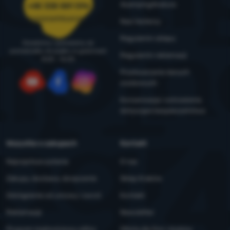
4camping4nature
+48 338 881 596
zamowienia@4camping.pl
Nasi testerzy
Regulamin sklepu
Doradzimy i pomożemy od
poniedziałku do piątku w godzinach
Regulamin reklamacji
8:00 - 16:00
Przetwarzanie danych
osobowych
YouTube
Facebook
Instagram
Konserwacja i ostrzeżenia
dotyczące bezpieczeństwa
Wszystko o zakupach
Kontakt
Najczęstsze pytania
O nas
Zakupy, dostawa, doręczenie
Sklep Kraków
Odstąpienie od umowy i zwrot
Kontakt
Reklamacje
Newsletter
Program lojalnościowy eXtra
Oferta dla firm i klubów