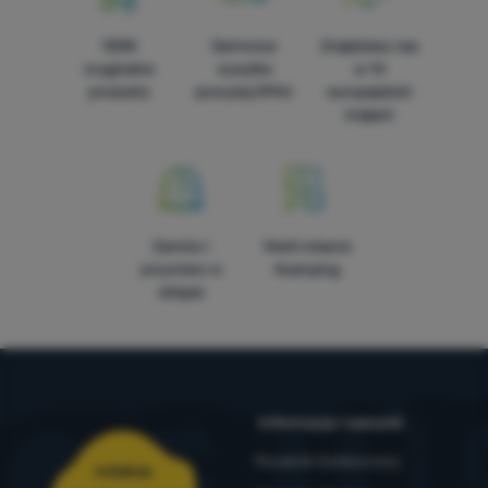
100%
Darmowa
Znajdziesz nas
oryginalne
wysyłka
w 14
produkty
powyżej 299zł
europejskich
krajach
Zamów i
Marki własne
przymierz w
4camping
sklepie
Informacje i warunki
Poradnik Outdoorowy
Infolinia