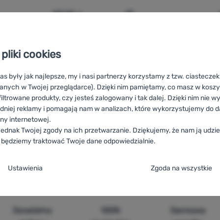
133,99
zł
rzana pochwa Leatherman Heritage Small' do porównania
Dodaj 'Skórzana pochwa L
pliki cookies
as były jak najlepsze, my i nasi partnerzy korzystamy z tzw. ciastecze
anych w Twojej przeglądarce). Dzięki nim pamiętamy, co masz w koszyk
iltrowane produkty, czy jesteś zalogowany i tak dalej. Dzięki nim nie w
dniej reklamy i pomagają nam w analizach, które wykorzystujemy do d
ony internetowej.
tage
HU
Leatherman Heritage
RO
Leatherman Heritage
UA
Lea
ednak Twojej zgody na ich przetwarzanie. Dziękujemy, że nam ją udziel
e
ES
Leatherman Heritage
FR
Leatherman Heritage
AT
Leathe
 będziemy traktować Twoje dane odpowiedzialnie.
Leatherman Heritage
ja zgody na kategorie plików cookie
Ustawienia
Zgoda na wszystkie
e
ez tych ciasteczek nasza strona może nie działać prawidłowo.
.
TYWNE
Doradzimy
100%
Darmowa
steczka umożliwiają przejście przez koszyk zakupowy, porównanie pro