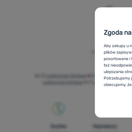
Dodaj 'Skó
Zgoda na 
Aby zakupy u n
plików zapisyw
posortowane i f
też nieodpowie
ulepszania str
CZ
Leatherman Heritage
SK
Leatherman Heri
Potrzebujemy j
Leatherman Heritage
IT
Leatherman Heritag
obiecujemy, że
Konfigurac
Techniczn
Techniczne
-
B
ZAWSZE AK
Szybka
Największy
Techniczne cia