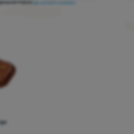
jpopularniejsze
Jak sortujemy produkty
rge