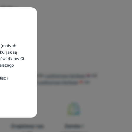
133,99
zł
eatherman Heritage Large' do porównania
k (małych
u, jak są
yświetlamy Ci
alszego
therman Heritage
BG
Leatherman Heritage
HR
isz i
rman Heritage
DE
Leatherman Heritage
CH
Znajdziesz nas
Zamów i
duktów i inne