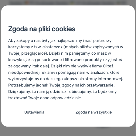
Seeker
RO
Hydrapak Seeker
UA
Hydrapak Seeker
BG
Hydrapak Seeker
HR
Hydrapak Seeker
IT
Hydrapak Seeker
Zaloguj
ES
Hydrapak Seeker
FR
Hydrapak Seeker
AT
Hydrapak
się /
Seeker
DE
Hydrapak Seeker
CH
Hydrapak Seeker
Zgoda na pliki cookies
zarejestruj
Aby zakupy u nas były jak najlepsze, my i nasi partnerzy
korzystamy z tzw. ciasteczek (małych plików zapisywanych w
Twojej przeglądarce). Dzięki nim pamiętamy, co masz w
Szybka
Największy
Doradzimy
koszyku, jak są posortowane i filtrowane produkty, czy jesteś
dostawa
wybór sprzętu
online i
zalogowany i tak dalej. Dzięki nim nie wyświetlamy Ci też
turystycznego
telefonicznie.
nieodpowiedniej reklamy i pomagają nam w analizach, które
wykorzystujemy do dalszego ulepszania strony internetowej.
Potrzebujemy jednak Twojej zgody na ich przetwarzanie.
Dziękujemy, że nam ją udzielisz i obiecujemy, że będziemy
traktować Twoje dane odpowiedzialnie.
100%
Darmowa
Znajdziesz nas
Konfiguracja zgody na kategorie plików
Ustawienia
Zgoda na wszystkie
oryginalne
wysyłka
w 14
cookie
produkty
powyżej 299zł
europejskich
krajach
Techniczne
Techniczne
-
Bez tych ciasteczek nasza strona może nie
działać prawidłowo.
.