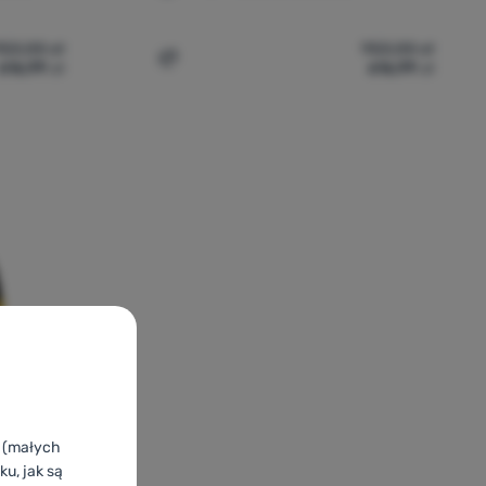
953,00
zł
953,00
zł
616,99
zł
616,99
zł
h Point Zone Lady Jacket' do porównania
Dodaj 'Kurtka męska High Point Zone Jac
k (małych
u, jak są