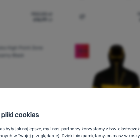
953,00
zł
616,99
zł
tka męska High Point Zone Jacket' do porównania
Dodaj 'Kurtka damska Hig
-35
%
pliki cookies
as były jak najlepsze, my i nasi partnerzy korzystamy z tzw. ciastecze
anych w Twojej przeglądarce). Dzięki nim pamiętamy, co masz w koszyk