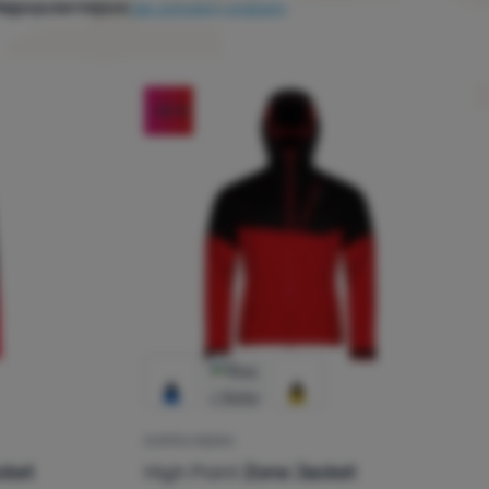
ajpopularniejsze
Jak sortujemy produkty
-35
%
KURTKA MĘSKA
cket
High Point
Zone Jacket