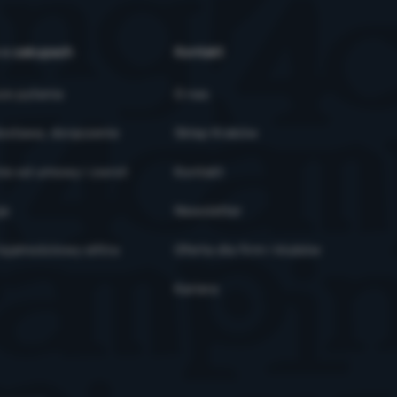
 o zakupach
Kontakt
ze pytania
O nas
ostawa, doręczenie
Sklep Kraków
ie od umowy i zwrot
Kontakt
je
Newsletter
ojalnościowy eXtra
Oferta dla firm i klubów
Kariera