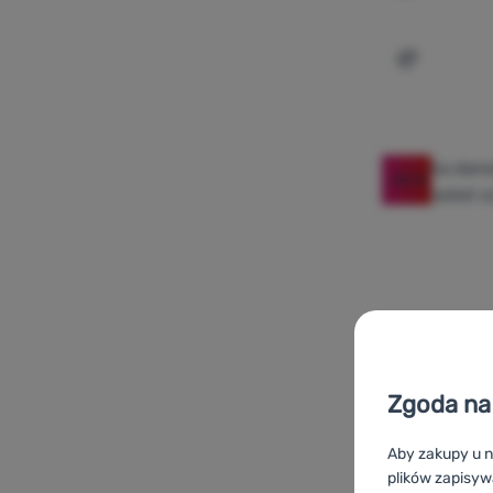
Dodaj 'Kur
-35
%
Zgoda na 
Aby zakupy u n
plików zapisyw