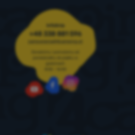
Infolinia
+48 338 881 596
zamowienia@4camping.pl
Doradzimy i pomożemy od
poniedziałku do piątku w
godzinach
8:00 - 16:00
Instagram
Facebook
YouTube