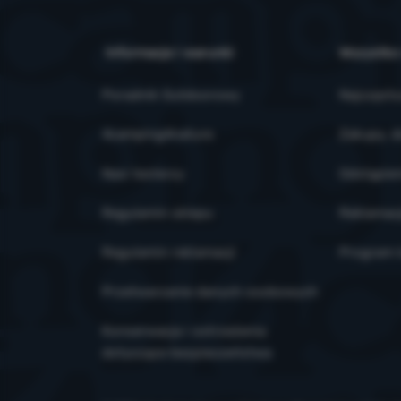
Informacje i warunki
Wszystko
Poradnik Outdoorowy
Najczęsts
4camping4nature
Zakupy, d
Nasi testerzy
Odstąpien
Regulamin sklepu
Reklamac
Regulamin reklamacji
Program l
Przetwarzanie danych osobowych
Konserwacja i ostrzeżenia
dotyczące bezpieczeństwa