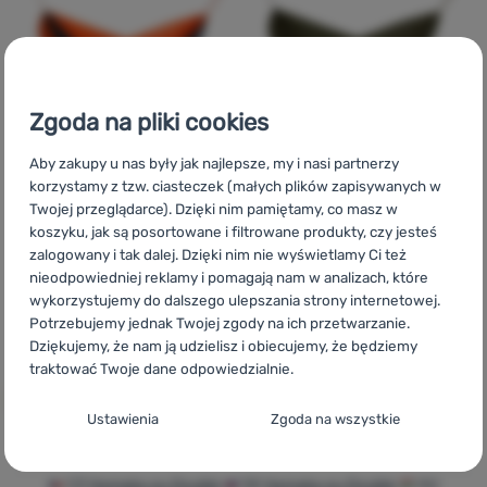
Zgoda na pliki cookies
Aby zakupy u nas były jak najlepsze, my i nasi partnerzy
HAMAK
HAMAK
korzystamy z tzw. ciasteczek (małych plików zapisywanych w
Hamaka.eu
Double
Hamaka.eu
Double
Twojej przeglądarce). Dzięki nim pamiętamy, co masz w
koszyku, jak są posortowane i filtrowane produkty, czy jesteś
dýňovo-petrolejovo-
oliwkowa
zalogowany i tak dalej. Dzięki nim nie wyświetlamy Ci też
dýňová
nieodpowiedniej reklamy i pomagają nam w analizach, które
wykorzystujemy do dalszego ulepszania strony internetowej.
237,00
zł
237,00
zł
Potrzebujemy jednak Twojej zgody na ich przetwarzanie.
236,99
zł
236,99
zł
Dodaj 'Hamak Hamaka.eu Double dýňovo-petrolejovo-dý
Dodaj 'Hamak Hamaka.eu 
Dziękujemy, że nam ją udzielisz i obiecujemy, że będziemy
traktować Twoje dane odpowiedzialnie.
Konfiguracja zgody na kategorie plików
Ustawienia
Zgoda na wszystkie
cookie
Techniczne
Techniczne
-
Bez tych ciasteczek nasza strona może nie
CZ
Hamaka.eu Double
SK
Hamaka.eu Double
HU