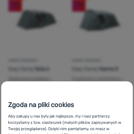
-33
%
-33
%
Zaloguj
się /
zarejestruj
NAMIOT RODZINNY
NAMIOT RODZINNY
Easy Camp
Sola 6
Easy Camp
Hamra 5
Zaciemniona sypialnia /
Przestronny i komfortowy /
Przestronny przedsionek /
Zaciemniona sypialnia / Dwa
Dwa wejścia
wejścia
2 959,99
zł
2 299,99
zł
Zgoda na pliki cookies
1 982,99
zł
1 540,99
zł
Dodaj 'Namiot rodzinny Easy Camp Sola 6' do porównani
Dodaj 'Namiot rodzinny E
Aby zakupy u nas były jak najlepsze, my i nasi partnerzy
korzystamy z tzw. ciasteczek (małych plików zapisywanych w
Twojej przeglądarce). Dzięki nim pamiętamy, co masz w