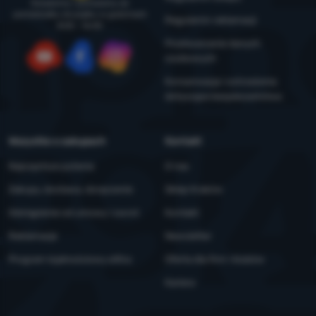
Doradzimy i pomożemy od
poniedziałku do piątku w godzinach
Regulamin reklamacji
8:00 - 16:00
Przetwarzanie danych
osobowych
YouTube
Facebook
Instagram
Konserwacja i ostrzeżenia
dotyczące bezpieczeństwa
Wszystko o zakupach
Kontakt
Najczęstsze pytania
O nas
Zakupy, dostawa, doręczenie
Sklep Kraków
Odstąpienie od umowy i zwrot
Kontakt
Reklamacje
Newsletter
Program lojalnościowy eXtra
Oferta dla firm i klubów
Kariera