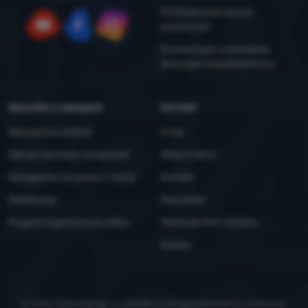
Przetwarzanie danych
osobowych
YouTube
Facebook
Instagram
Konserwacja i ostrzeżenia
dotyczące bezpieczeństwa
Wszystko o zakupach
Kontakt
Najczęstsze pytania
O nas
Zakupy, dostawa, doręczenie
Sklep Kraków
Odstąpienie od umowy i zwrot
Kontakt
Reklamacje
Newsletter
Program lojalnościowy eXtra
Oferta dla firm i klubów
Kariera
© 2026 ForCamping s.r.o.
działa na
Shopio
Ustawienia ciasteczek