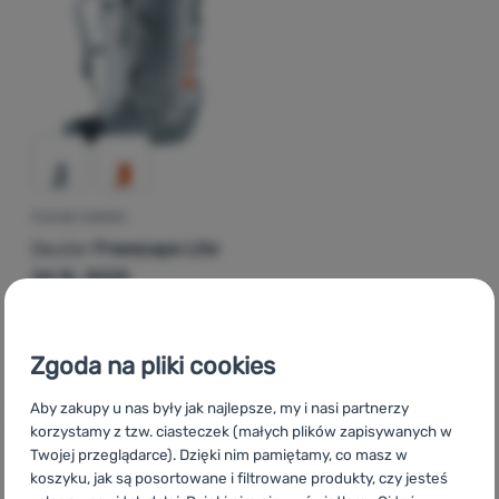
Zaloguj
się /
zarejestruj
PLECAK DAMSKI
Deuter
Freescape Lite
24 SL 2025
864,78
zł
532,99
zł
Dodaj 'Plecak damski Deuter Freescape Lite 24 SL 2025'
Zgoda na pliki cookies
Aby zakupy u nas były jak najlepsze, my i nasi partnerzy
korzystamy z tzw. ciasteczek (małych plików zapisywanych w
Twojej przeglądarce). Dzięki nim pamiętamy, co masz w
koszyku, jak są posortowane i filtrowane produkty, czy jesteś