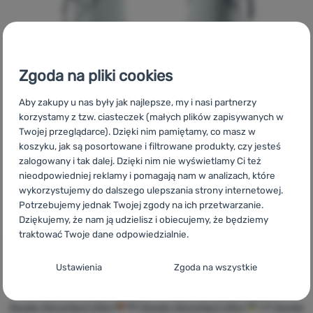
Zgoda na pliki cookies
Aby zakupy u nas były jak najlepsze, my i nasi partnerzy
PLECAK TURYSTYCZNY
PLECAK ULTRALEKKI
korzystamy z tzw. ciasteczek (małych plików zapisywanych w
Deuter
Aircontact
Deuter
Aircontact
Twojej przeglądarce). Dzięki nim pamiętamy, co masz w
koszyku, jak są posortowane i filtrowane produkty, czy jesteś
Ultra 45+5 SL
Ultra 40+5
zalogowany i tak dalej. Dzięki nim nie wyświetlamy Ci też
nieodpowiedniej reklamy i pomagają nam w analizach, które
1 205,00
zł
1 153,00
zł
wykorzystujemy do dalszego ulepszania strony internetowej.
1 134,99
zł
1 079,99
zł
Dodaj 'Plecak turystyczny Deuter Aircontact Ultra 45+5 
Dodaj 'Plecak ultralekki D
Potrzebujemy jednak Twojej zgody na ich przetwarzanie.
Dziękujemy, że nam ją udzielisz i obiecujemy, że będziemy
traktować Twoje dane odpowiedzialnie.
Konfiguracja zgody na kategorie plików
Ustawienia
Zgoda na wszystkie
cookie
CZ
Deuter Aircontact Ultra
SK
Deuter Aircontact Ultra
HU
Techniczne
Techniczne
-
Bez tych ciasteczek nasza strona może nie
Deuter Aircontact Ultra
RO
Deuter Aircontact Ultra
UA
Deuter