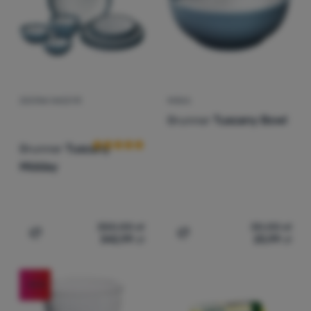
Zaloguj
się /
zarejestruj
ZESTAW NACZYŃ
MISKA
Ocena kupujących
Brunner
Tuscany Bowl
Brunner
Tuscany
Midday
350,00
zł
30,00
zł
342,99
zł
25,99
zł
Dodaj 'Zestaw naczyń Brunner Tuscany Midday' do poró
Dodaj 'Miska Brunner Tus
-14
%