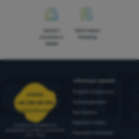
Zamów i
Marki własne
przymierz w
4camping
sklepie
Informacje i warunki
Poradnik Outdoorowy
Infolinia
4camping4nature
+48 338 881 596
zamowienia@4camping.pl
Nasi testerzy
Regulamin sklepu
Doradzimy i pomożemy od
poniedziałku do piątku w godzinach
Regulamin reklamacji
8:00 - 16:00