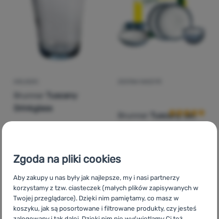
KIELISZKI
ZESTAW NACZYŃ
Ocena kupują
Brunner
Tuscany
Drinkglass
Brunner
Tuscany Set
tete-a-tete
Zgoda na pliki cookies
22,00
zł
218,00
zł
Aby zakupy u nas były jak najlepsze, my i nasi partnerzy
18,99
zł
216,99
zł
Dodaj 'Kieliszki Brunner Tuscany Drinkglass' do porówna
Dodaj 'Zestaw naczyń Bru
korzystamy z tzw. ciasteczek (małych plików zapisywanych w
Twojej przeglądarce). Dzięki nim pamiętamy, co masz w
koszyku, jak są posortowane i filtrowane produkty, czy jesteś
-18
%
zalogowany i tak dalej. Dzięki nim nie wyświetlamy Ci też