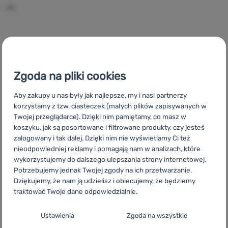
Zaloguj
się /
zarejestruj
CZ
Bennon Laces
SK
Bennon Laces
HU
Bennon Laces
RO
Bennon Laces
UA
Bennon Laces
BG
Bennon Laces
HR
Bennon Laces
IT
Bennon Laces
ES
Bennon Laces
FR
Zgoda na pliki cookies
Bennon Laces
AT
Bennon Laces
DE
Bennon Laces
CH
Bennon Laces
Aby zakupy u nas były jak najlepsze, my i nasi partnerzy
korzystamy z tzw. ciasteczek (małych plików zapisywanych w
Twojej przeglądarce). Dzięki nim pamiętamy, co masz w
koszyku, jak są posortowane i filtrowane produkty, czy jesteś
zalogowany i tak dalej. Dzięki nim nie wyświetlamy Ci też
nieodpowiedniej reklamy i pomagają nam w analizach, które
Szybka
Największy
Doradzimy
wykorzystujemy do dalszego ulepszania strony internetowej.
dostawa
wybór sprzętu
online i
Potrzebujemy jednak Twojej zgody na ich przetwarzanie.
turystycznego
telefonicznie.
Dziękujemy, że nam ją udzielisz i obiecujemy, że będziemy
traktować Twoje dane odpowiedzialnie.
Konfiguracja zgody na kategorie plików
Ustawienia
Zgoda na wszystkie
cookie