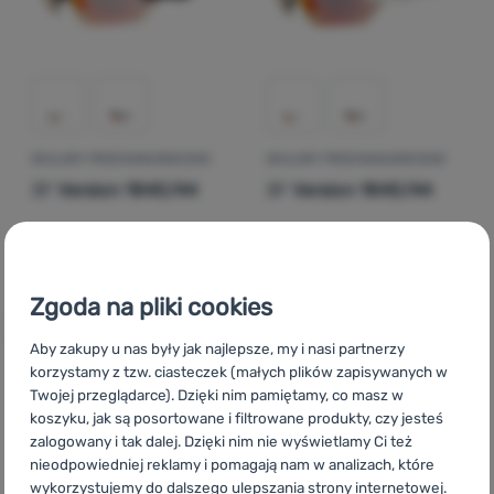
Zaloguj
się /
zarejestruj
OKULARY PRZECIWSŁONECZNE
OKULARY PRZECIWSŁONECZNE
3F
Version 1840/44
3F
Version 1840/44
135,42
zł
135,42
zł
122,99
zł
122,99
zł
Dodaj 'Okulary przeciwsłoneczne 3F Version 1840/44' d
Dodaj 'Okulary przeciwsł
Zgoda na pliki cookies
Aby zakupy u nas były jak najlepsze, my i nasi partnerzy
korzystamy z tzw. ciasteczek (małych plików zapisywanych w
Twojej przeglądarce). Dzięki nim pamiętamy, co masz w
CZ
3F Version
SK
3F Version
HU
3F Version
RO
3F
koszyku, jak są posortowane i filtrowane produkty, czy jesteś
Version
UA
3F Version
BG
3F Version
HR
3F Version
IT
3F
zalogowany i tak dalej. Dzięki nim nie wyświetlamy Ci też
Version
ES
3F Version
FR
3F Version
AT
3F Version
DE
3F
nieodpowiedniej reklamy i pomagają nam w analizach, które
Version
CH
3F Version
wykorzystujemy do dalszego ulepszania strony internetowej.