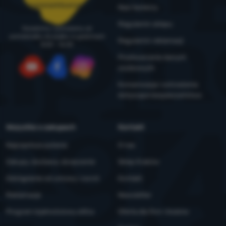
zamowienia@4camping.pl
Nasi testerzy
Regulamin sklepu
Doradzimy i pomożemy od
poniedziałku do piątku w godzinach
Regulamin reklamacji
8:00 - 16:00
Przetwarzanie danych
osobowych
YouTube
Facebook
Instagram
Konserwacja i ostrzeżenia
dotyczące bezpieczeństwa
Wszystko o zakupach
Kontakt
Najczęstsze pytania
O nas
Zakupy, dostawa, doręczenie
Sklep Kraków
Odstąpienie od umowy i zwrot
Kontakt
Reklamacje
Newsletter
Program lojalnościowy eXtra
Oferta dla firm i klubów