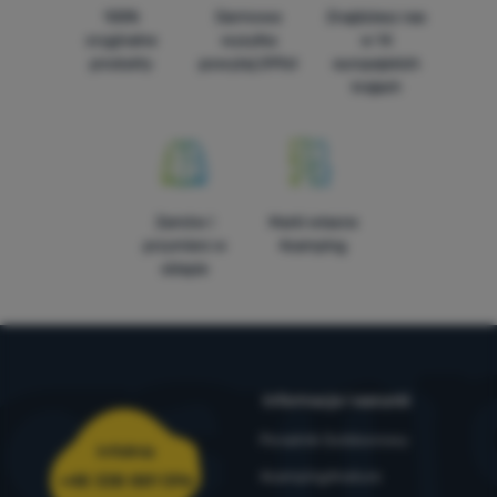
100%
Darmowa
Znajdziesz nas
oryginalne
wysyłka
w 14
produkty
powyżej 299zł
europejskich
krajach
Zamów i
Marki własne
przymierz w
4camping
sklepie
Informacje i warunki
Poradnik Outdoorowy
Infolinia
4camping4nature
+48 338 881 596