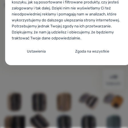
Sprzęt
koszyku, jak są posortowane i filtrowane produkty, czy jesteś
rzednia
nastę
zalogowany i tak dalej. Dzięki nim nie wyświetlamy Ci też
Gotowanie
nieodpowiedniej reklamy i pomagają nam w analizach, które
wykorzystujemy do dalszego ulepszania strony internetowej.
Wspinaczka
Potrzebujemy jednak Twojej zgody na ich przetwarzanie.
Dziękujemy, że nam ją udzielisz i obiecujemy, że będziemy
Sprzęt
traktować Twoje dane odpowiedzialnie.
ultralight
Konfiguracja zgody na kategorie plików
Ustawienia
Zgoda na wszystkie
Sport
cookie
Marki
Techniczne
Techniczne
-
Bez tych ciasteczek nasza strona może nie
Zdjęcie
działać prawidłowo.
.
Klub
ZAWSZE AKTYWNE
eXtra
kolejnych
Poradniki
Techniczne ciasteczka umożliwiają przejście przez koszyk
Funkcje preferowane i rozszerzone
Funkcje preferowane i rozszerzone
-
abyś nie musiał
zakupowy, porównanie produktów i inne niezbędne funkcje.
Kontakty
wszystkiego ustawiać ponownie i mógł się z nami połączyć, np.
Więcej informacji
za pomocą czatu.
.
Sklep
Zezwól
Kraków