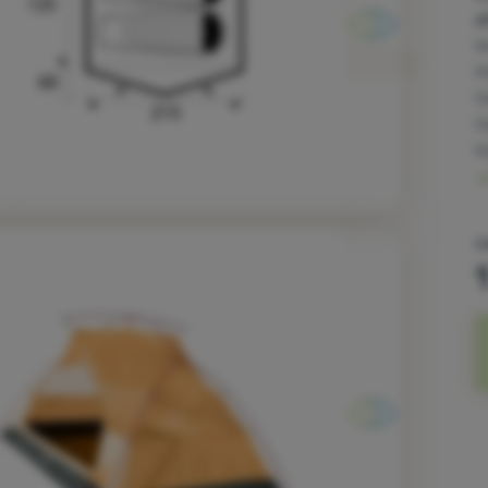
a
W
M
O
O
W
1