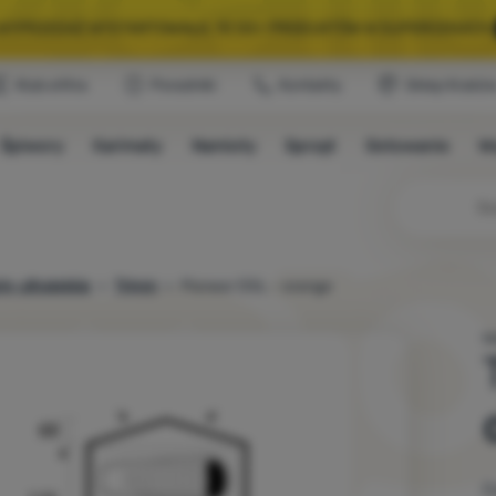
A WYPRZEDAŻ WYSTARTOWAŁA. 10 00+ PRODUKTÓW W SUPERCENACH.
Klub eXtra
Poradniki
Kontakty
Sklep Krakó
WYBRANY SPRZĘT NA KEMPING I WYCIECZKĘ.
WYSTARCZY UŻYĆ KODU
Śpiwory
Karimaty
Namioty
Sprzęt
Gotowanie
W
A WYPRZEDAŻ WYSTARTOWAŁA. 10 00+ PRODUKTÓW W SUPERCENACH.
y ultralekkie
Trimm
Pioneer DSL - orange
N
C