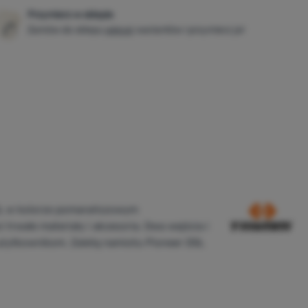
Przymierz w sklepie
Zamów do sklepu
więcej
wariantów i przymierz je!
DSL w kolorze pomarańczowym
trwałe materiały i akcesoria. Dwa wejścia i
użytkownikom. Zaletą namiotu Pioneer DSL