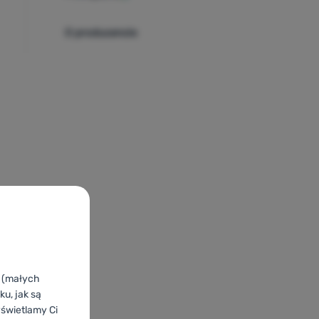
O producencie
k (małych
u, jak są
yświetlamy Ci