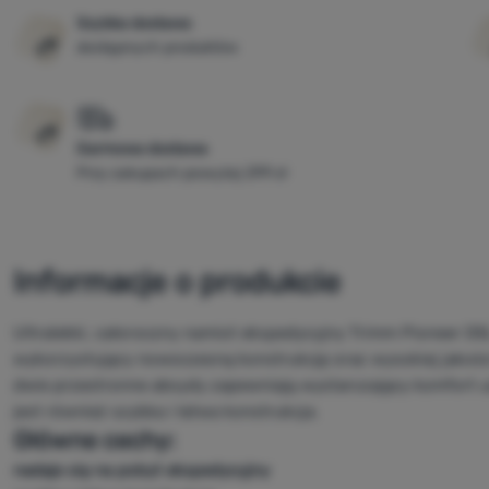
Szybka dostawa
dostępnych produktów
Darmowa dostawa
Przy zakupach powyżej 299 zł
Informacje o produkcie
Ultralekki, całoroczny namiot ekspedycyjny Trimm Pioneer 
wykorzystujący nowoczesną konstrukcję oraz wysokiej jakości 
dwie przestronne absydy zapewniają wystarczający komfort 
jest również szybka i łatwa konstrukcja.
Główne cechy:
nadaje się na pobyt ekspedycyjny