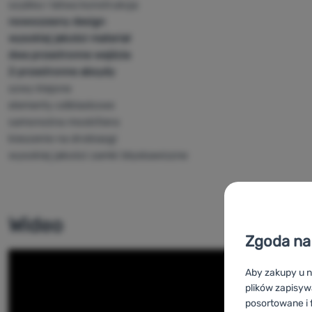
szybka i łatwa konstrukcja
nowoczesny design
wysokiej jakości materiał
dwa przestronne wejścia
2 przestronne absydy
szwy klejone
elementy odblaskowe
samonośna moskitiera
kieszenie na drobiazgi
wysokiej jakości zamki błyskawiczne
Wideo
Zgoda na 
Aby zakupy u n
plików zapisyw
posortowane i f