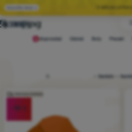
🌞 WIELKA LETNI
Wszystkie akcje
🤫 MAMY -10% NA 
Wyprzedaż
Odzież
Buty
Plecaki
🌞 WIELKA LETNI
4camping.pl
Namioty
Namiot
Zdjęcie
Darmowa dostawa
-10
%