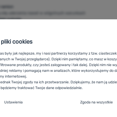
h ramion
ą siłę uderzenia nawet w wilgotnych warunkach
iem zużycia
dczas upadku
a ferracie
awu 460 g
pliki cookies
as były jak najlepsze, my i nasi partnerzy korzystamy z tzw. ciastecze
anych w Twojej przeglądarce). Dzięki nim pamiętamy, co masz w koszyk
iltrowane produkty, czy jesteś zalogowany i tak dalej. Dzięki nim nie w
dniej reklamy i pomagają nam w analizach, które wykorzystujemy do d
ony internetowej.
ednak Twojej zgody na ich przetwarzanie. Dziękujemy, że nam ją udziel
 będziemy traktować Twoje dane odpowiedzialnie.
ja zgody na kategorie plików cookie
Ustawienia
Zgoda na wszystkie
e
ez tych ciasteczek nasza strona może nie działać prawidłowo.
.
TYWNE