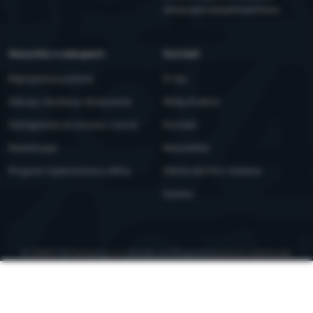
dotyczące bezpieczeństwa
Wszystko o zakupach
Kontakt
Najczęstsze pytania
O nas
Zakupy, dostawa, doręczenie
Sklep Kraków
Odstąpienie od umowy i zwrot
Kontakt
Reklamacje
Newsletter
Program lojalnościowy eXtra
Oferta dla firm i klubów
Kariera
© 2026 ForCamping s.r.o.
działa na
Shopio
Ustawienia ciasteczek