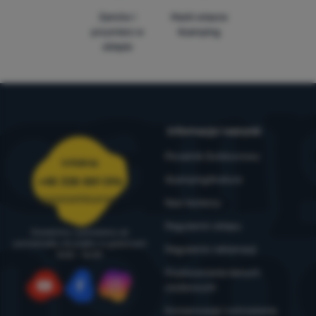
Zamów i
Marki własne
przymierz w
4camping
sklepie
Informacje i warunki
Poradnik Outdoorowy
Infolinia
4camping4nature
+48 338 881 596
zamowienia@4camping.pl
Nasi testerzy
Regulamin sklepu
Doradzimy i pomożemy od
poniedziałku do piątku w godzinach
Regulamin reklamacji
8:00 - 16:00
Przetwarzanie danych
osobowych
YouTube
Facebook
Instagram
Konserwacja i ostrzeżenia