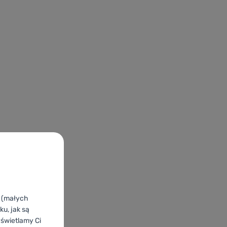
k (małych
u, jak są
yświetlamy Ci