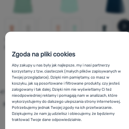
n
KOSZULKA DAMSKA
KOSZULKA DAMSKA
KOSZULKA DAMSKA
Hannah
Selia II
Hannah
Arissa II
Zulu
Bambus
Zgoda na pliki cookies
Elephant 210
Short
Aby zakupy u nas były jak najlepsze, my i nasi partnerzy
korzystamy z tzw. ciasteczek (małych plików zapisywanych w
99,00
zł
103,15
zł
124,9
Twojej przeglądarce). Dzięki nim pamiętamy, co masz w
68,99
zł
68,99
zł
68,9
Porównaj
Porównaj
Porównaj
koszyku, jak są posortowane i filtrowane produkty, czy jesteś
zalogowany i tak dalej. Dzięki nim nie wyświetlamy Ci też
nieodpowiedniej reklamy i pomagają nam w analizach, które
Porównaj wszystkie alternatywy
wykorzystujemy do dalszego ulepszania strony internetowej.
Podobne produkty znajdziesz w
Potrzebujemy jednak Twojej zgody na ich przetwarzanie.
Dziękujemy, że nam ją udzielisz i obiecujemy, że będziemy
Wyprzedaż odzieży damskiej
traktować Twoje dane odpowiedzialnie.
Odzież wspinaczkowa