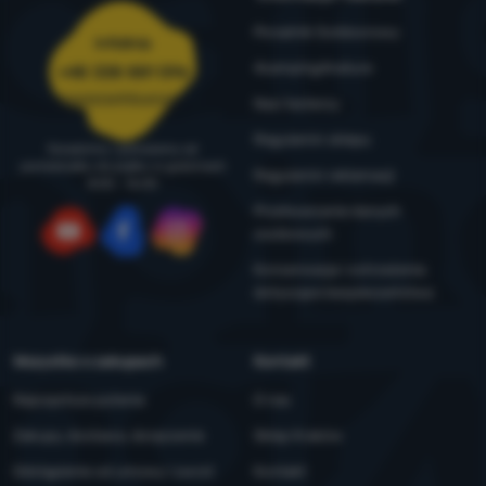
Poradnik Outdoorowy
Infolinia
4camping4nature
+48 338 881 596
zamowienia@4camping.pl
Nasi testerzy
Regulamin sklepu
Doradzimy i pomożemy od
poniedziałku do piątku w godzinach
Regulamin reklamacji
8:00 - 16:00
Przetwarzanie danych
osobowych
YouTube
Facebook
Instagram
Konserwacja i ostrzeżenia
dotyczące bezpieczeństwa
Wszystko o zakupach
Kontakt
Najczęstsze pytania
O nas
Zakupy, dostawa, doręczenie
Sklep Kraków
Odstąpienie od umowy i zwrot
Kontakt