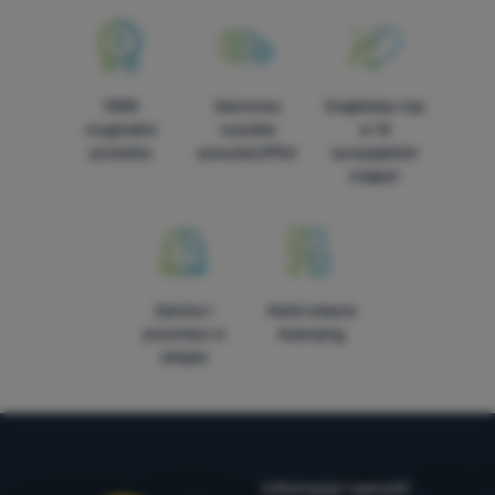
100%
Darmowa
Znajdziesz nas
oryginalne
wysyłka
w 14
produkty
powyżej 299zł
europejskich
krajach
Zamów i
Marki własne
przymierz w
4camping
sklepie
Informacje i warunki