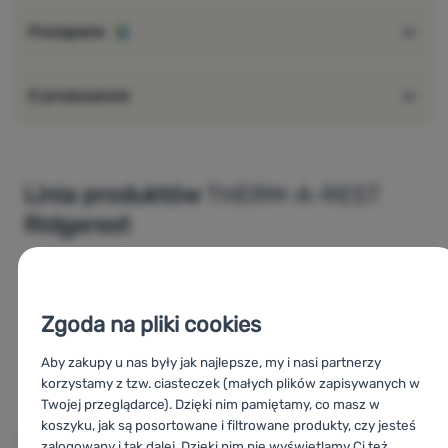
doskonałe właściwości izolacyjne i trwałość
Powiązane
3
współczynnik termiczny
(wartość R): 2,0
waga: 540 g
wymiary: 63 × 196 cm
O producencie
Grubość: 1,5 cm
wymiary opakowania: 63 × 22 cm
Ograniczona dożywotnia gwarancja
Thermarest
Linia produktów
THERM-A-REST
Tabela rozmiarów materacy samochodowych
Ridgerest
Thermarest
Jak wybrać materac?
Wprowadzenie materacy samochodowych o
zamkniętej strukturze komórkowej (eng):
Zgoda na pliki cookies
Aby zakupy u nas były jak najlepsze, my i nasi partnerzy
korzystamy z tzw. ciasteczek (małych plików zapisywanych w
Twojej przeglądarce). Dzięki nim pamiętamy, co masz w
koszyku, jak są posortowane i filtrowane produkty, czy jesteś
Pokaż linię produktów
zalogowany i tak dalej. Dzięki nim nie wyświetlamy Ci też