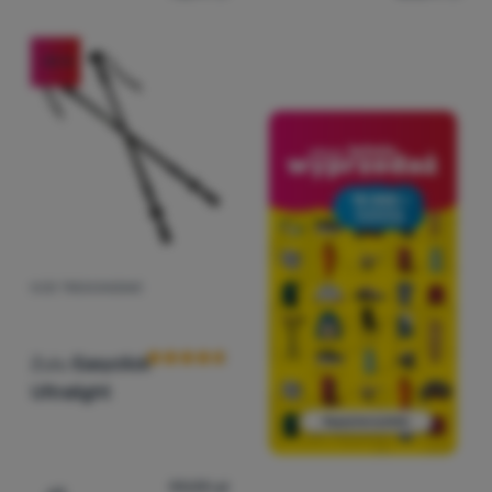
-35
%
KIJE TREKKINGOWE
Ocena kupujących
Zulu
Easyclick
Ultralight
99,99
zł