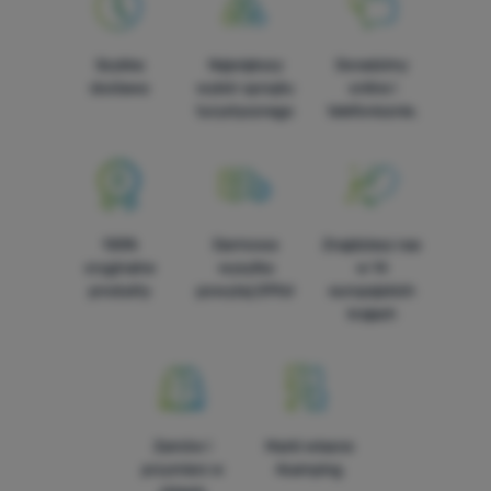
Szybka
Największy
Doradzimy
dostawa
wybór sprzętu
online i
turystycznego
telefonicznie.
100%
Darmowa
Znajdziesz nas
oryginalne
wysyłka
w 14
produkty
powyżej 299zł
europejskich
krajach
Zamów i
Marki własne
przymierz w
4camping