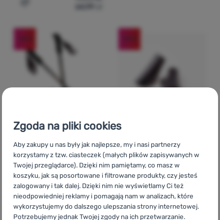
64,99
zł
Dodaj 'Kije trekkingowe Zulu Easyclick Ultralight' do po
-43
%
-50
%
Zgoda na pliki cookies
KIJE TREKKINGOWE
NAKŁADKI
Ocena kupujących
Ocena kupują
Aby zakupy u nas były jak najlepsze, my i nasi partnerzy
korzystamy z tzw. ciasteczek (małych plików zapisywanych w
Twojej przeglądarce). Dzięki nim pamiętamy, co masz w
Zulu
Lighthand
koszyku, jak są posortowane i filtrowane produkty, czy jesteś
Zulu
Walking
Twistlock
zalogowany i tak dalej. Dzięki nim nie wyświetlamy Ci też
nieodpowiedniej reklamy i pomagają nam w analizach, które
wykorzystujemy do dalszego ulepszania strony internetowej.
Potrzebujemy jednak Twojej zgody na ich przetwarzanie.