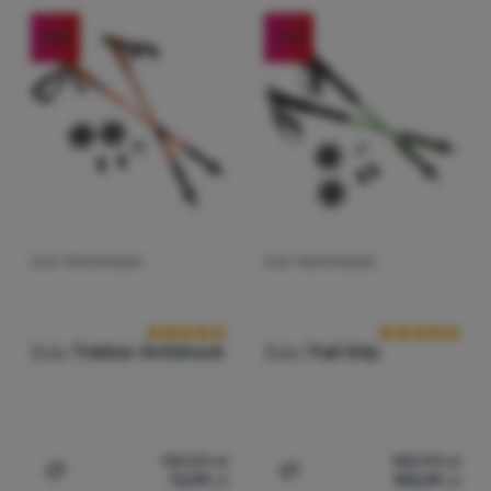
-48
%
-41
%
Zaloguj
się /
zarejestruj
KIJE TREKKINGOWE
KIJE TREKKINGOWE
Ocena kupujących
Ocena kupują
Zulu
Trekker Antishock
Zulu
Trail Grip
139,29
zł
180,99
zł
72,99
zł
105,99
zł
Dodaj 'Kije trekkingowe Zulu Trekker Antishock' do por
Dodaj 'Kije trekkingowe Zu