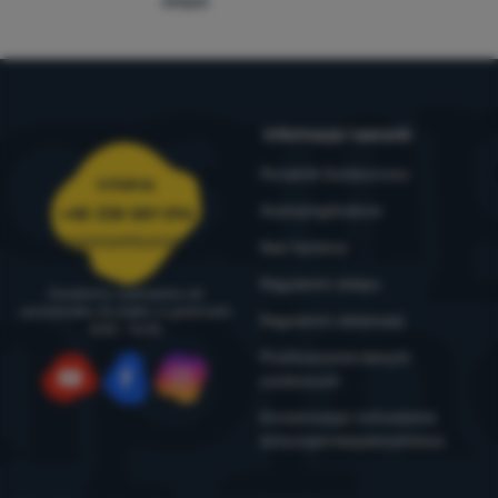
sklepie
Informacje i warunki
Poradnik Outdoorowy
Infolinia
4camping4nature
+48 338 881 596
zamowienia@4camping.pl
Nasi testerzy
Regulamin sklepu
Doradzimy i pomożemy od
poniedziałku do piątku w godzinach
Regulamin reklamacji
8:00 - 16:00
Przetwarzanie danych
osobowych
YouTube
Facebook
Instagram
Konserwacja i ostrzeżenia
dotyczące bezpieczeństwa