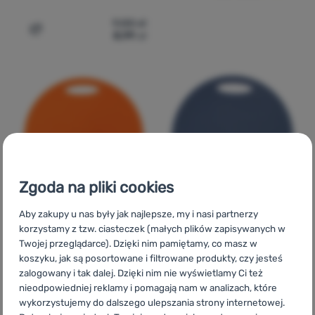
9,00
zł
8,99
zł
Dodaj 'Siedzisko Yate okrągłe, jednowarstwowe' do por
Zgoda na pliki cookies
Aby zakupy u nas były jak najlepsze, my i nasi partnerzy
korzystamy z tzw. ciasteczek (małych plików zapisywanych w
Twojej przeglądarce). Dzięki nim pamiętamy, co masz w
SIEDZISKO
SIEDZISKO
Ocena kupujących
Ocena kupują
koszyku, jak są posortowane i filtrowane produkty, czy jesteś
zalogowany i tak dalej. Dzięki nim nie wyświetlamy Ci też
nieodpowiedniej reklamy i pomagają nam w analizach, które
Yate
okrągłe,
Yate
okrągłe,
wykorzystujemy do dalszego ulepszania strony internetowej.
jednowarstwowe
jednowarstwowe