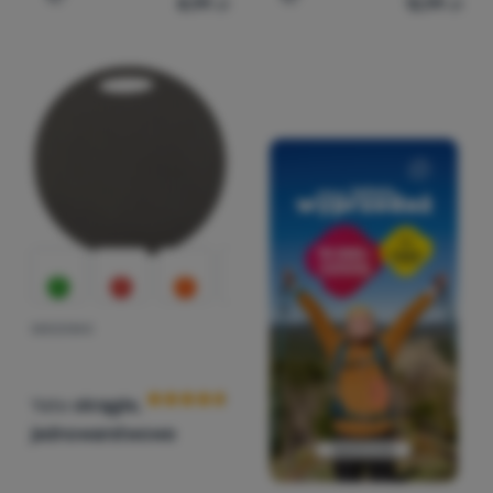
8,99
zł
12,99
zł
Dodaj 'Siedzisko Yate okrągłe, jednowarstwowe' do por
Dodaj 'Siedzisko Yate dw
SIEDZISKO
Ocena kupujących
Yate
okrągłe,
jednowarstwowe