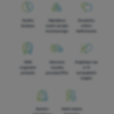
Szybka
Największy
Doradzimy
dostawa
wybór sprzętu
online i
turystycznego
telefonicznie.
100%
Darmowa
Znajdziesz nas
oryginalne
wysyłka
w 14
produkty
powyżej 299zł
europejskich
krajach
Zamów i
Marki własne