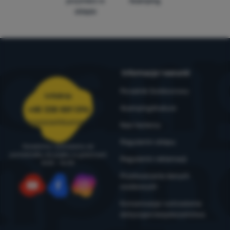
przymierz w
4camping
sklepie
Informacje i warunki
Poradnik Outdoorowy
Infolinia
4camping4nature
+48 338 881 596
zamowienia@4camping.pl
Nasi testerzy
Regulamin sklepu
Doradzimy i pomożemy od
poniedziałku do piątku w godzinach
Regulamin reklamacji
8:00 - 16:00
Przetwarzanie danych
osobowych
YouTube
Facebook
Instagram
Konserwacja i ostrzeżenia
dotyczące bezpieczeństwa