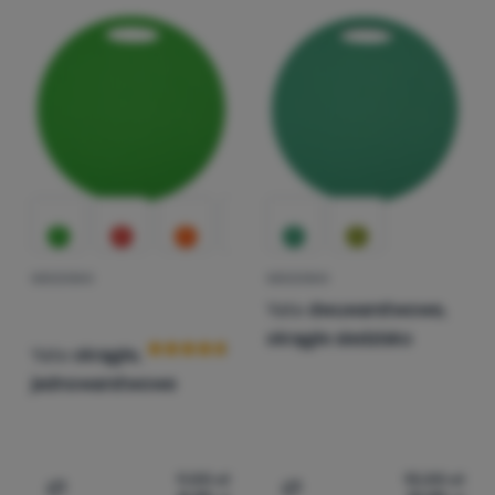
Zaloguj
się /
zarejestruj
SIEDZISKO
SIEDZISKO
Ocena kupujących
Yate
dwuwarstwowe,
okrągłe siedzisko
Yate
okrągłe,
jednowarstwowe
9,00
zł
13,00
zł