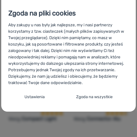
327,99
zł
212,99
zł
243,99
zł
130,99
zł
Dodaj 'Kije trekkingowe Warg Connector Carbon' do por
Dodaj 'Kijek Nordic walki
Zgoda na pliki cookies
Aby zakupy u nas były jak najlepsze, my i nasi partnerzy
korzystamy z tzw. ciasteczek (małych plików zapisywanych w
-39
%
-32
%
Twojej przeglądarce). Dzięki nim pamiętamy, co masz w
koszyku, jak są posortowane i filtrowane produkty, czy jesteś
zalogowany i tak dalej. Dzięki nim nie wyświetlamy Ci też
nieodpowiedniej reklamy i pomagają nam w analizach, które
wykorzystujemy do dalszego ulepszania strony internetowej.
Potrzebujemy jednak Twojej zgody na ich przetwarzanie.
Dziękujemy, że nam ją udzielisz i obiecujemy, że będziemy
traktować Twoje dane odpowiedzialnie.
Konfiguracja zgody na kategorie plików
KIJE TREKKINGOWE
KIJE TREKKINGOWE
Ocena kupujących
Ocena kupują
Ustawienia
Zgoda na wszystkie
cookie
Techniczne
Techniczne
-
Bez tych ciasteczek nasza strona może nie
Warg
Compact Light
Warg
Connector Alu
działać prawidłowo.
.
ZAWSZE AKTYWNE