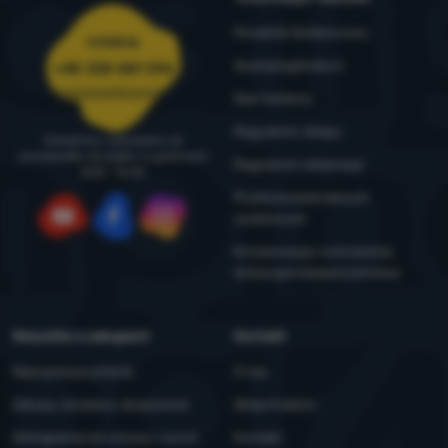
Poradnik Outdoorowy
Infolinia
4camping4nature
+48 338 881 596
zamowienia@4camping.pl
Nasi testerzy
Regulamin sklepu
Doradzimy i pomożemy od
poniedziałku do piątku w godzinach
Regulamin reklamacji
8:00 - 16:00
Przetwarzanie danych
osobowych
YouTube
Facebook
Instagram
Konserwacja i ostrzeżenia
dotyczące bezpieczeństwa
Wszystko o zakupach
Kontakt
Najczęstsze pytania
O nas
Zakupy, dostawa, doręczenie
Sklep Kraków
Odstąpienie od umowy i zwrot
Kontakt