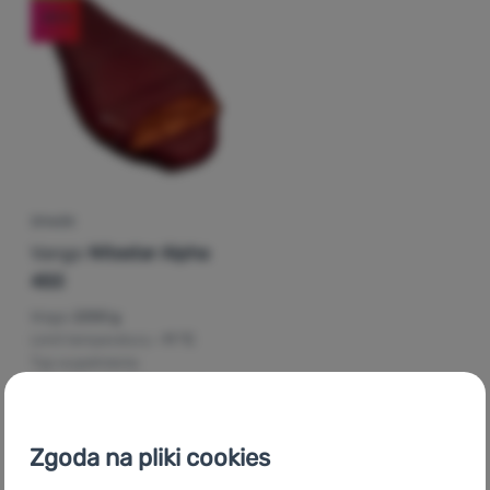
-20
%
Zaloguj
się /
zarejestruj
ŚPIWÓR
Vango
Nitestar Alpha
450
Waga:
2250 g
Limit temperatury:
-11 °C
Typ wypełnienia
izolacyjnego:
włókno puste
380,00
zł
303,99
zł
Dodaj 'Śpiwór Vango Nitestar Alpha 450' do porównania
Zgoda na pliki cookies