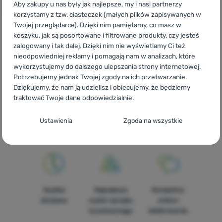
Aby zakupy u nas były jak najlepsze, my i nasi partnerzy
korzystamy z tzw. ciasteczek (małych plików zapisywanych w
Twojej przeglądarce). Dzięki nim pamiętamy, co masz w
koszyku, jak są posortowane i filtrowane produkty, czy jesteś
zalogowany i tak dalej. Dzięki nim nie wyświetlamy Ci też
CZ
Spacáky do méně než -5°C Vango
SK
Spacáky do menej
nieodpowiedniej reklamy i pomagają nam w analizach, które
než -5°C Vango
HU
Vango Hálózsákok -5°C alatt
RO
Saci de
wykorzystujemy do dalszego ulepszania strony internetowej.
dormit mai puțin de -5°C Vango
UA
Спальники для нижче -5°C
Potrzebujemy jednak Twojej zgody na ich przetwarzanie.
Vango
BG
Спални чували под -5°C Vango
HR
Vreće za
Dziękujemy, że nam ją udzielisz i obiecujemy, że będziemy
spavanje ispod -5°C Vango
IT
Sacchi a pelo sotto -5°C Vango
traktować Twoje dane odpowiedzialnie.
ES
Sacos de dormir a menos de -5°C Vango
FR
Sacs de
couchage à moins de -5°C Vango
AT
Schlafsäcke für weniger
Konfiguracja zgody na kategorie plików
Ustawienia
Zgoda na wszystkie
als -5°C Vango
DE
Schlafsäcke für weniger als -5°C Vango
CH
cookie
Schlafsäcke für weniger als -5°C Vango
Techniczne
Techniczne
-
Bez tych ciasteczek nasza strona może nie
działać prawidłowo.
.
ZAWSZE AKTYWNE
Szybka
Największy
Doradzimy
Techniczne ciasteczka umożliwiają przejście przez koszyk
dostawa
wybór sprzętu
online i
Funkcje preferowane i rozszerzone
Funkcje preferowane i rozszerzone
-
abyś nie musiał
zakupowy, porównanie produktów i inne niezbędne funkcje.
turystycznego
telefonicznie.
wszystkiego ustawiać ponownie i mógł się z nami połączyć, np.
Więcej informacji