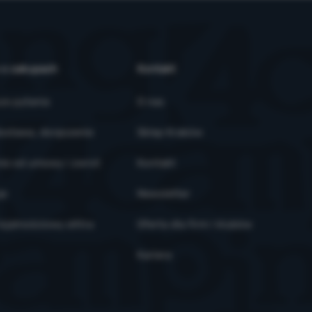
 o zakupach
Kontakt
ze pytania
O nas
ostawa, doręczenie
Sklep Kraków
ie od umowy i zwrot
Kontakt
je
Newsletter
ojalnościowy eXtra
Oferta dla firm i klubów
Kariera