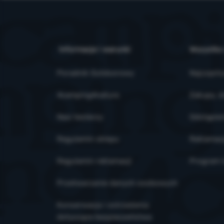
Informacje i warunki
Wszystko
Poradnik Outdoorowy
Najczęsts
4camping4nature
Zakupy, d
Nasi testerzy
Odstąpien
Regulamin sklepu
Reklamac
Regulamin reklamacji
Program l
Przetwarzanie danych osobowych
Konserwacja i ostrzeżenia
dotyczące bezpieczeństwa