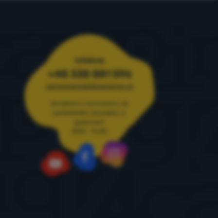
Infolinia
+48 338 881 596
zamowienia@4camping.pl
Doradzimy i pomożemy od
poniedziałku do piątku w
godzinach
8:00 - 16:00
Instagram
Facebook
YouTube