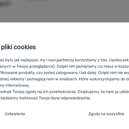
a 2 l
83,00
zł
74,99
zł
łak Trimm Omega 2 l' do porównania
Dodaj 'Bukłak Trimm Armax
pliki cookies
as były jak najlepsze, my i nasi partnerzy korzystamy z tzw. ciastecze
anych w Twojej przeglądarce). Dzięki nim pamiętamy, co masz w koszyk
iltrowane produkty, czy jesteś zalogowany i tak dalej. Dzięki nim nie w
dniej reklamy i pomagają nam w analizach, które wykorzystujemy do d
ony internetowej.
ednak Twojej zgody na ich przetwarzanie. Dziękujemy, że nam ją udziel
 będziemy traktować Twoje dane odpowiedzialnie.
batohom Trimm
HU
Trimm Hátizsák kiegészítők
RO
Accesorii pentr
ja zgody na kategorie plików cookie
daci za ruksake Trimm
IT
Accessori zaini Trimm
ES
Accesorios mo
Ustawienia
Zgoda na wszystkie
Rucksäcke Trimm
DE
Zubehör für Rucksäcke Trimm
CH
Zubehör f
e
ez tych ciasteczek nasza strona może nie działać prawidłowo.
.
TYWNE