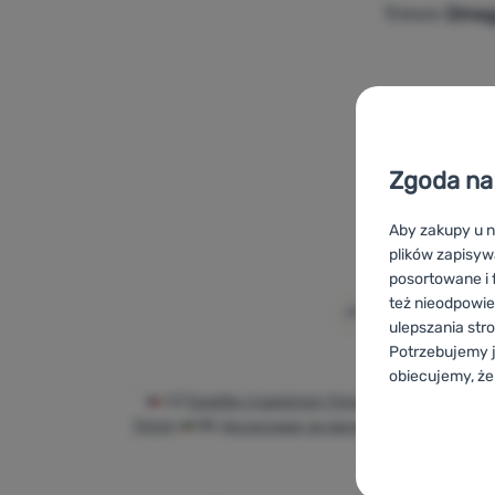
Trimm
Omeg
Dodaj 'Buk
Zgoda na 
Aby zakupy u n
plików zapisyw
posortowane i f
też nieodpowie
ulepszania str
Potrzebujemy j
obiecujemy, że
CZ
Doplňky k batohům Trimm
SK
Doplnky k 
Konfigurac
Trimm
BG
Аксесоари за раници Trimm
HR
Do
AT
Zubehör für 
Techniczn
Techniczne
-
B
ZAWSZE AK