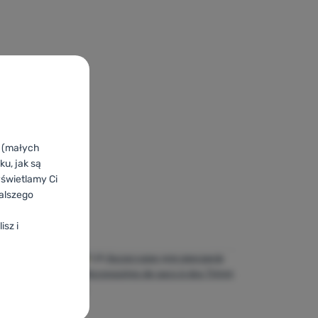
76,00
zł
67,99
zł
 1,5L' do porównania
k (małych
u, jak są
yświetlamy Ci
alszego
isz i
u rucsacuri Trimm
UA
Аксесуари для рюкзаків
chilas Trimm
FR
Accessoires de sacs à dos Trimm
ür Rucksäcke Trimm