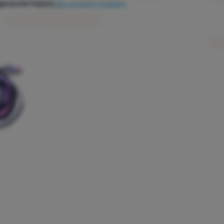
jpopularniejsze
Jak sortujemy produkty