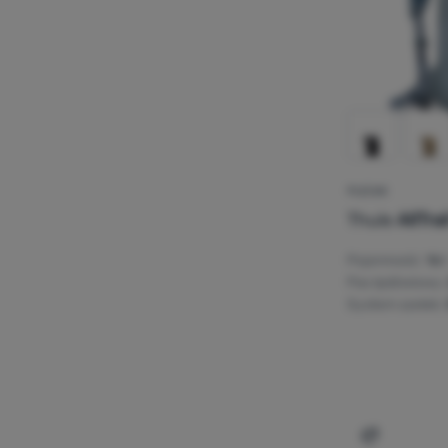
PLECAK
Thule
AllTrai
Pojemność:
16 l
Pas lędźwiowy:
System szelek:
Dodaj 'Plec