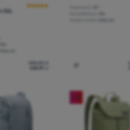
Pojemność:
24 l
m 26L
Pas lędźwiowy:
Nie
System szelek:
Stały tył
Nie
Stały tył
585,00
zł
448,99
zł
cak Thule Chasm 26L' do porównania
Dodaj 'Plecak na laptopa 
-12
%