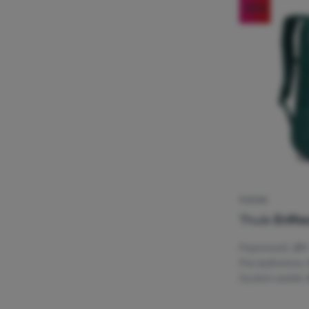
-23
%
PLECAK
Thule
EnRou
Pojemność:
21 l
Pas lędźwiowy:
System szelek: