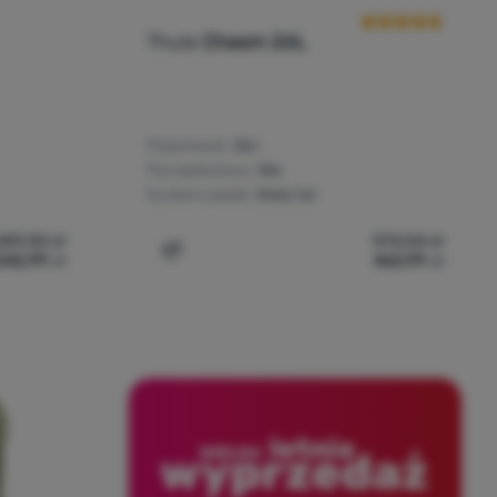
Thule
Chasm 26L
Pojemność:
26 l
Pas lędźwiowy:
Nie
System szelek:
Stały tył
689,32
zł
572,54
zł
542,99
zł
462,99
zł
roll top Thule Paramount 24L' do porównania
Dodaj 'Plecak Thule Chasm 26L' do porów