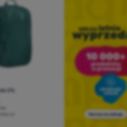
te 21L
Nie
Stały tył