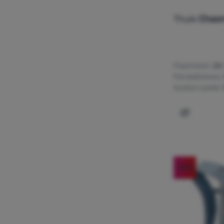
Thule
Chas
Pojemność:
26 l
Pas lędźwiowy:
System szelek:
Dodaj 'Ple
-20
%