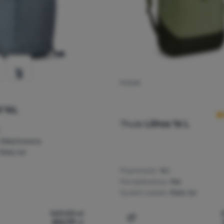
PLECAK
O
l 16L
Thule
Lithos 16 L
Zdejmowany
Stały tył
Pojemność:
16 l
Pas lędźwiowy:
Nie
System szelek:
Stały tył
569,00
zł
452,99
zł
ak Thule AllTrail 16L' do porównania
Dodaj 'Plecak Thule Lithos