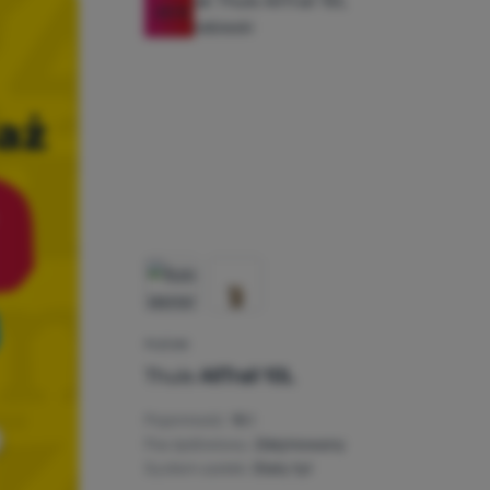
-20
%
PLECAK
Thule
AllTrail 10L
Pojemność:
10 l
Pas lędźwiowy:
Zdejmowany
System szelek:
Stały tył