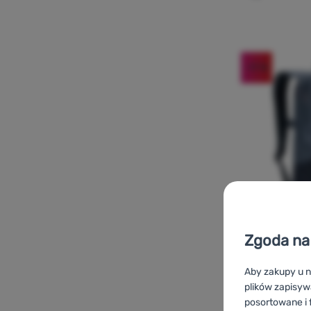
-17
%
Zgoda na 
Aby zakupy u n
PLECAK
plików zapisyw
posortowane i f