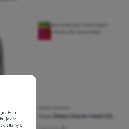
Nowość
-17
%
TOREBKA ROWEROWA
k (małych
Thule
Chasm Courier Inlock 22L
cena kupujących
u, jak są
yświetlamy Ci
Pojemność:
22 l