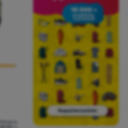
cena kupujących
293,66
zł
257,99
zł
 16 L' do porównania