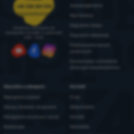
4camping4nature
+48 338 881 596
zamowienia@4camping.pl
Nasi testerzy
Regulamin sklepu
Doradzimy i pomożemy od
poniedziałku do piątku w godzinach
Regulamin reklamacji
8:00 - 16:00
Przetwarzanie danych
osobowych
YouTube
Facebook
Instagram
Konserwacja i ostrzeżenia
dotyczące bezpieczeństwa
Wszystko o zakupach
Kontakt
Najczęstsze pytania
O nas
Zakupy, dostawa, doręczenie
Sklep Kraków
Odstąpienie od umowy i zwrot
Kontakt
Reklamacje
Newsletter