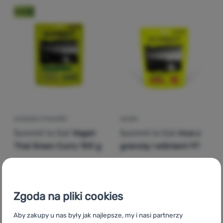
Nowość
Zaloguj
się /
zarejestruj
SUSZONA ŻYWNOŚĆ
DESER
Summit to Eat
Vegan
Summit to Eat
mus z
Thai Green Curry 100 g
granolą i wiśniami 97
42,39
zł
37,00
zł
41,99
zł
35,00
zł
Dodaj 'Suszona żywność Summit to Eat Vegan Thai Gree
Dodaj 'Deser Summit to Ea
Zgoda na pliki cookies
Aby zakupy u nas były jak najlepsze, my i nasi partnerzy