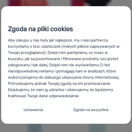
-35
%
-40
%
Zgoda na pliki cookies
Aby zakupy u nas były jak najlepsze, my i nasi partnerzy
korzystamy z tzw. ciasteczek (małych plików zapisywanych w
Twojej przeglądarce). Dzięki nim pamiętamy, co masz w
SUKIENKI DAMSKIE
koszyku, jak są posortowane i filtrowane produkty, czy jesteś
Alpine Pro
Aseda
zalogowany i tak dalej. Dzięki nim nie wyświetlamy Ci też
SUKIENKI DAMSKIE
nieodpowiedniej reklamy i pomagają nam w analizach, które
Loap
Anita
wykorzystujemy do dalszego ulepszania strony internetowej.
Potrzebujemy jednak Twojej zgody na ich przetwarzanie.
104,34
zł
261,56
zł
Dziękujemy, że nam ją udzielisz i obiecujemy, że będziemy
67,99
zł
156,99
zł
Dodaj 'Sukienki damskie Loap Anita' do porównania
Dodaj 'Sukienki damskie A
traktować Twoje dane odpowiedzialnie.
Konfiguracja zgody na kategorie plików
Ustawienia
Zgoda na wszystkie
-55
%
-55
%
cookie
Techniczne
Techniczne
-
Bez tych ciasteczek nasza strona może nie