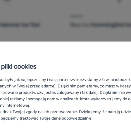
CZEKAN
Hammer Ice Tool
Blue Ice
Hummingbird Ic
1 149,00
zł
976,65
zł
od 
kan Petzl Quark Hammer Ice Tool' do porównania
Dodaj 'Czekan Blue Ice Hu
pliki cookies
as były jak najlepsze, my i nasi partnerzy korzystamy z tzw. ciastecze
-13
%
anych w Twojej przeglądarce). Dzięki nim pamiętamy, co masz w koszyk
iltrowane produkty, czy jesteś zalogowany i tak dalej. Dzięki nim nie w
dniej reklamy i pomagają nam w analizach, które wykorzystujemy do d
ony internetowej.
ednak Twojej zgody na ich przetwarzanie. Dziękujemy, że nam ją udziel
 będziemy traktować Twoje dane odpowiedzialnie.
ja zgody na kategorie plików cookie