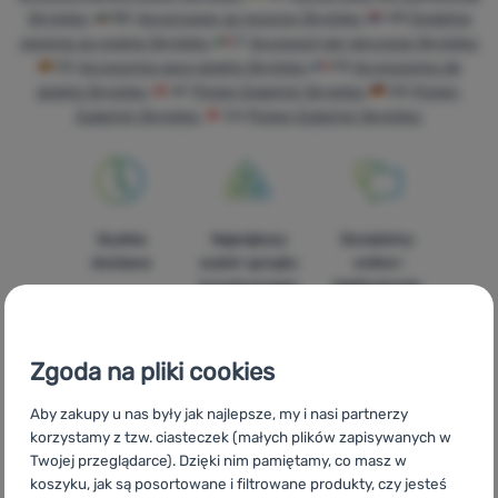
Sprzęt
Skylotec
BG
Аксесоари за пикели Skylotec
HR
Dodatna
oprema za cepine Skylotec
IT
Accessori per piccozze Skylotec
Gotowanie
ES
Accesorios para piolets Skylotec
FR
Accessoires de
piolets Skylotec
AT
Pickel-Zubehör Skylotec
DE
Pickel-
Wspinaczka
Zubehör Skylotec
CH
Pickel-Zubehör Skylotec
Sprzęt
ultralight
Sport
Szybka
Największy
Doradzimy
Marki
dostawa
wybór sprzętu
online i
turystycznego
telefonicznie.
Klub
eXtra
Poradniki
Zgoda na pliki cookies
Kontakty
Aby zakupy u nas były jak najlepsze, my i nasi partnerzy
100%
Darmowa
Znajdziesz nas
korzystamy z tzw. ciasteczek (małych plików zapisywanych w
oryginalne
wysyłka
w 14
Sklep
Twojej przeglądarce). Dzięki nim pamiętamy, co masz w
produkty
powyżej 299zł
europejskich
Kraków
koszyku, jak są posortowane i filtrowane produkty, czy jesteś
krajach