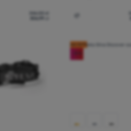
346,00
zł
306,99
zł
łówka Silva Explore 5' do porównania
Dodaj 'Czołówka Silva Exp
kod: OUT10
-12
%