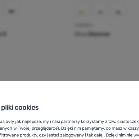
CZOŁÓWKA
e 5
Silva
Discover
346,00
zł
317,99
zł
łówka Silva Explore 5' do porównania
Dodaj 'Czołówka Silva Dis
pliki cookies
as były jak najlepsze, my i nasi partnerzy korzystamy z tzw. ciastecze
anych w Twojej przeglądarce). Dzięki nim pamiętamy, co masz w koszyk
iltrowane produkty, czy jesteś zalogowany i tak dalej. Dzięki nim nie w