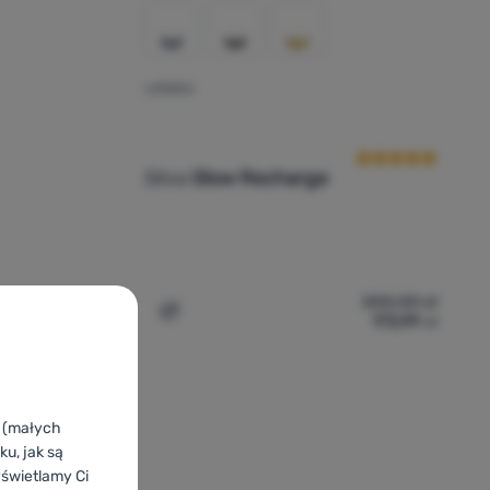
LATARKA
Ocena kupującyc
Silva
Glow Recharge
217,00
zł
200,00
zł
193,99
zł
173,99
zł
cover' do porównania
Dodaj 'Latarka Silva Glow Recharge' do p
k (małych
u, jak są
yświetlamy Ci