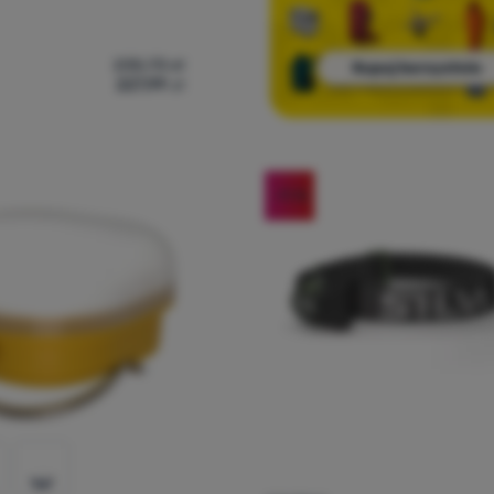
235,73
zł
227,99
zł
łówka Silva Smini' do porównania
-11
%