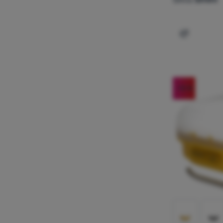
Dodaj 'Czo
-12
%