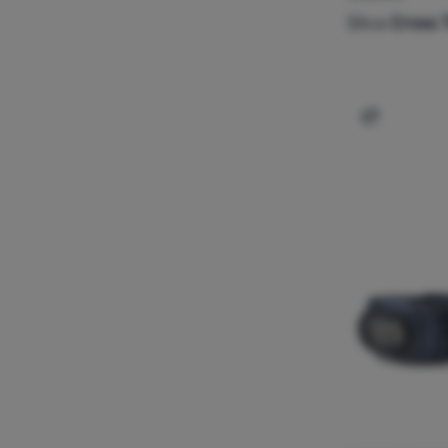
Silva
Cross T
Dodaj 'Czo