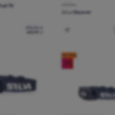
rail 7R
CZOŁÓWKA
Silva
Discover
498,00
zł
443,99
zł
łówka Silva Cross Trail 7R' do porównania
Dodaj 'Czołówka Silva Dis
kod: OUT10
-11
%