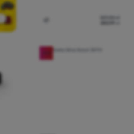
329,00
zł
283,99
zł
Dodaj 'Czołówka Silva Trail Runner Free 
-11
%