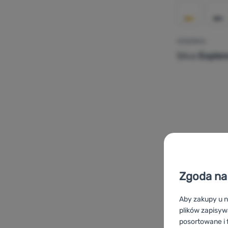
CZOŁÓWKA
Silva
Explor
Dodaj 'Czo
Zgoda na 
Aby zakupy u n
plików zapisyw
posortowane i f