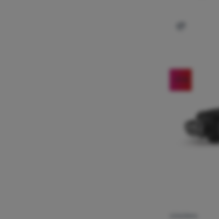
Dodaj 'Czo
-11
%
CZOŁÓWKA