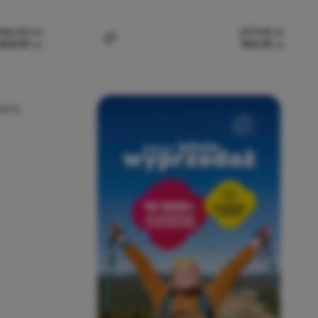
346,00
zł
217,00
zł
309,99
zł
190,99
zł
lore 5' do porównania
Dodaj 'Czołówka Silva Discover' do porów