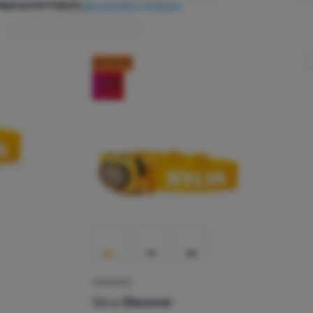
ajpopularniejsze
Jak sortujemy produkty
kod: OUT10
-12
%
CZOŁÓWKA
Silva
Discover