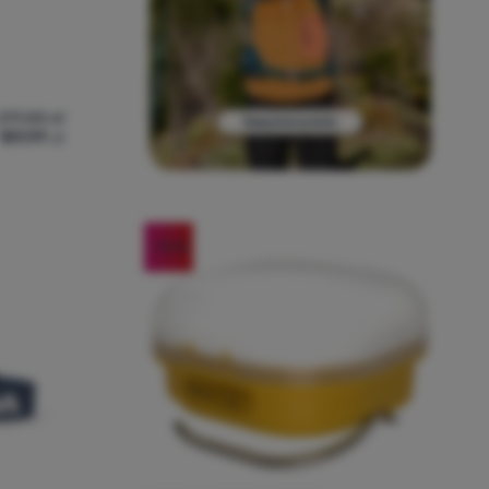
217,00
zł
189,99
zł
cover' do porównania
-13
%