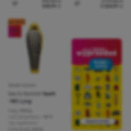
910,00
zł
4 117,00
zł
818,99
zł
3 334,99
zł
Dodaj 'Śpiwór damski Sea to Summit Hamelin Women's -
Dodaj 'Śpiwór puchowy Se
kod: OUT10
-19
%
ŚPIWÓR PUCHOWY
Sea to Summit
Spark
-18C Long
Waga:
1204 g
Limit temperatury:
-18 °C
Typ wypełnienia
izolacyjnego:
pierze