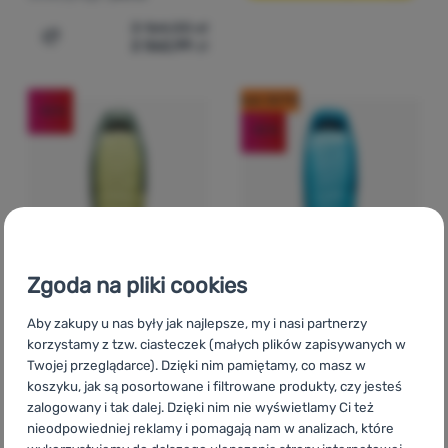
3 164,00
zł
2 562,99
zł
Dodaj 'Śpiwór puchowy Sea to Summit Spark -18C Long'
kod: OUT10
-10
%
-10
%
Zgoda na pliki cookies
ŚPIWÓR PUCHOWY
ŚPIWÓR PUCHOWY
Aby zakupy u nas były jak najlepsze, my i nasi partnerzy
Sea to Summit
Ascent
Sea to Summit
Trek
korzystamy z tzw. ciasteczek (małych plików zapisywanych w
Twojej przeglądarce). Dzięki nim pamiętamy, co masz w
Women's -9C Long
Women's -9C Long
koszyku, jak są posortowane i filtrowane produkty, czy jesteś
Waga:
1403 g
Waga:
1800 g
zalogowany i tak dalej. Dzięki nim nie wyświetlamy Ci też
Limit temperatury:
-15 °C
Limit temperatury:
-16 °C
nieodpowiedniej reklamy i pomagają nam w analizach, które
Typ wypełnienia
Typ wypełnienia