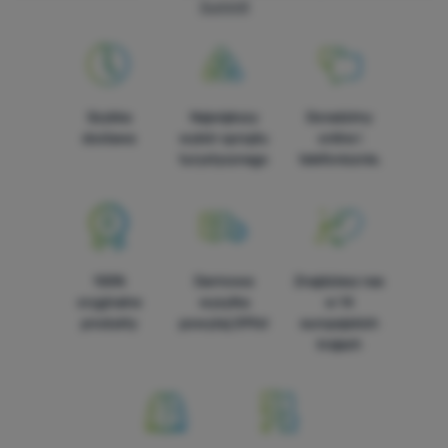
Summit
Szybka
Największy
Doradzimy
dostawa
wybór sprzętu
online i
turystycznego
telefonicznie.
100%
Darmowa
Znajdziesz nas
oryginalne
wysyłka
w 14
produkty
powyżej 299zł
europejskich
krajach