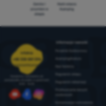
Zamów i
Marki własne
przymierz w
4camping
sklepie
Informacje i warunki
Poradnik Outdoorowy
Infolinia
4camping4nature
+48 338 881 596
zamowienia@4camping.pl
Nasi testerzy
Regulamin sklepu
Doradzimy i pomożemy od
poniedziałku do piątku w godzinach
Regulamin reklamacji
8:00 - 16:00
Przetwarzanie danych
osobowych
YouTube
Facebook
Instagram
Konserwacja i ostrzeżenia