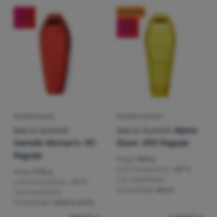
kod: OUT10
-10
%
Zaloguj
-19
%
się /
zarejestruj
ŚPIWÓR DAMSKI
ŚPIWÓR PUCHOWY
Sea to Summit
Sea to Summit
Alpine
Hamelin Women's -9C
Down -29C Regular
Regular
Waga:
1459 g
Limit temperatury:
-29 °C
Waga:
2136 g
Typ wypełnienia
Limit temperatury:
-16 °C
izolacyjnego:
pierze
Typ wypełnienia
izolacyjnego:
włókno puste