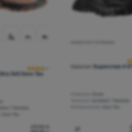
DAMSKIE BUTY DO BIEGANIA
O
Ocena kupujących
Salomon
Supercross 4 G
Ultra 360 Gore-Tex
Podeszwa:
Guma
Tworzywo:
Syntetyk / Tekstylia
ma
Membrana buta:
Gore-Tex
etyk / Tekstylia
:
Gore-Tex
619,00
zł
432,99
zł