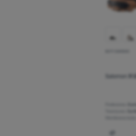
BUTY DAMSKIE
Salomon
X 
Podeszwa:
Gu
Tworzywo:
Synt
Membrana buta