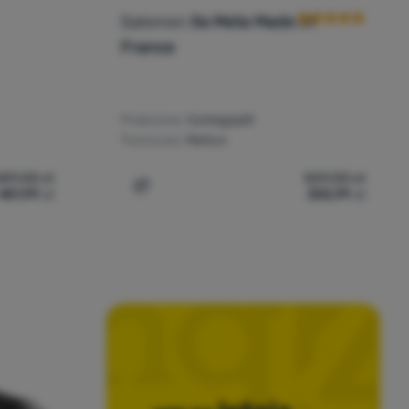
Salomon
Xa Meta Made In
France
Podeszwa:
Contagrip®
Tworzywo:
Matryx
689,00
zł
509,00
zł
481,99
zł
355,99
zł
nia
on X Ultra 5 Gore-Tex' do porównania
Dodaj 'Buty damskie Salomon Xa Meta Ma