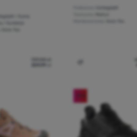
Podeszwa:
Contagrip®
Tworzywo:
Matryx
tagrip® / Guma
Membrana buta:
Gore-Tex
a / Syntetyk
:
Gore-Tex
729,00
zł
509,99
zł
y damskie Salomon Xa Pro 3D V9 Gore-Tex Lifelong' do porówna
Dodaj 'Buty damskie Salom
-10
%