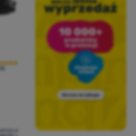
cena kupujących
TX
649,00
zł
583,99
zł