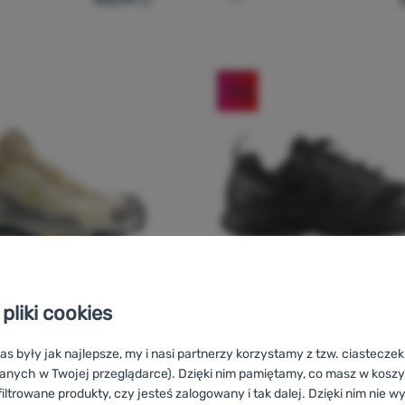
y damskie Salomon X Ultra 360 Gore-Tex' do porównania
Dodaj 'Damskie buty do b
-10
%
pliki cookies
DAMSKIE BUTY DO BIEGANIA
O
as były jak najlepsze, my i nasi partnerzy korzystamy z tzw. ciastecze
EKKINGOWE
Ocena kupujących
anych w Twojej przeglądarce). Dzięki nim pamiętamy, co masz w koszyk
iltrowane produkty, czy jesteś zalogowany i tak dalej. Dzięki nim nie w