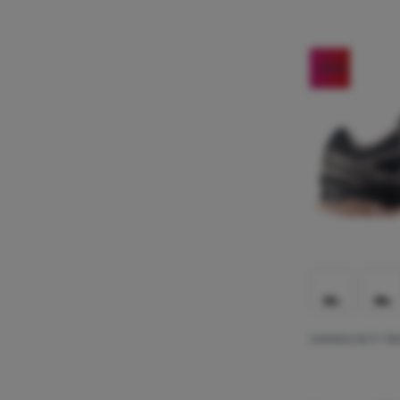
-10
%
DAMSKIE BUTY TR