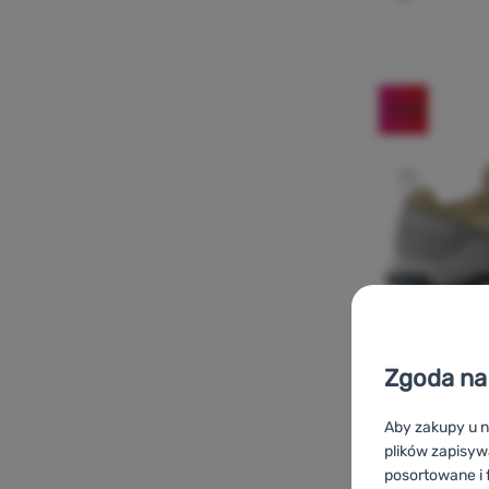
Dodaj 'But
-31
%
Zgoda na 
Aby zakupy u n
DAMSKIE BUTY TR
plików zapisyw
posortowane i f