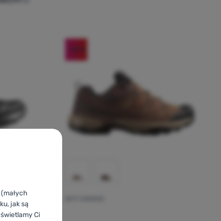
iegania Salomon Supercross 4 GTX' do porównania
-30
%
cena kupujących
k (małych
BUTY DAMSKIE
Ocena kupującyc
u, jak są
yświetlamy Ci