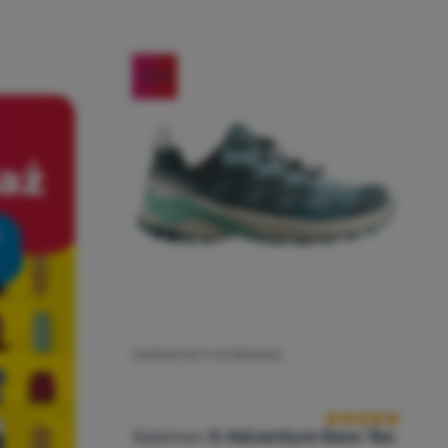
-10
%
DAMSKIE BUTY DO BIEGANIA
Ocena kupującyc
Salomon
X-Adventure Gore-Tex