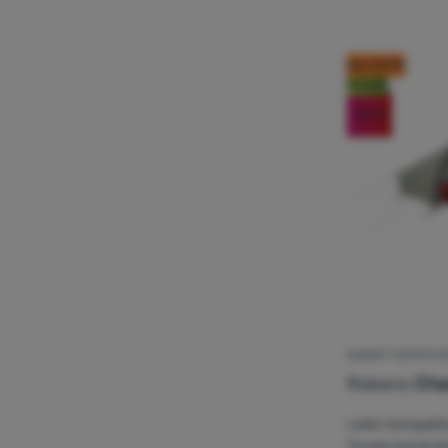
kod: OUT10
Nowość
-20
%
NAMIOT TURYSTYC
Robens
Cha
Lekki i kompakt
Trwała konstruk