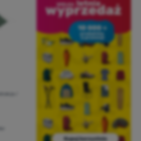
trukcja /
ter