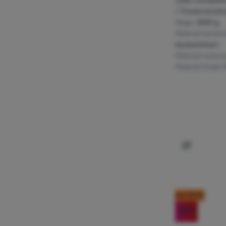
Lekki i kompakt
Nowość
(
10
)
/ Trwała konstr
Waga:
2900 g
Materiał konstr
duraluminium
Materiał wykon
Materiał tropik:
Dodaj 'Nam
kod: OUT10
-20
%