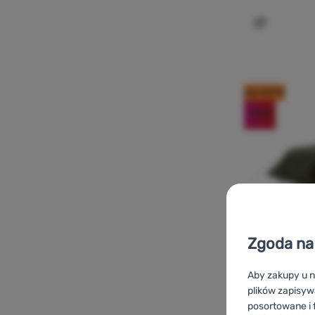
Dodaj 'Nam
kod: OUT10
-20
%
Zgoda na 
Aby zakupy u n
plików zapisyw
NAMIOT TUNELOWY
posortowane i f