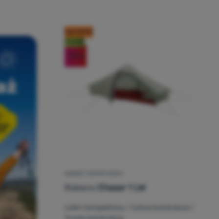
kod: OUT10
Nowość
-20
%
NAMIOT TURYSTYCZNY
Robens
Chaser 1 LW
Lekki i kompaktowy / Łatwa konstrukcja /
Trwała konstrukcja