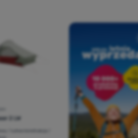
ZNY
ser 2 LW
owy / Łatwa konstrukcja /
cja