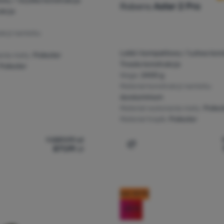
owy / Szybka konstrukcja
Robens
Aster 2 Pro
ukcja
ukcji namiotu:
Lekki i kompaktowy / Łatwa kons
ania maty:
Poliester
Trwała konstrukcja
Poliester
Waga:
2400 g
Materiał konstrukcji namiotu:
duraluminium
Materiał wykonania maty:
Polies
Materiał tropik:
Poliester
1 089,99
zł
871,99
zł
iot turystyczny Robens Aster 3 Pro' do porównania
Dodaj 'Namiot dla 2 osób 
kod: OUT10
-20
%