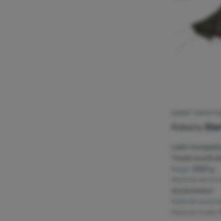
NAMIOT TURYSTYC
Robens
Star
Lekki i kompakt
Trwała konstruk
Waga:
2500 g
Materiał konstr
duraluminium
Materiał wykon
Materiał tropik: