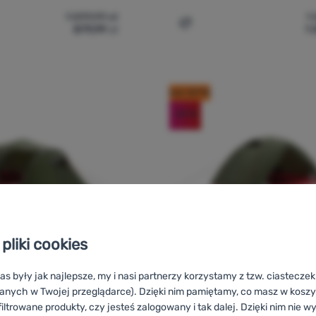
1 099,99
zł
1
879,99
zł
1
iot turystyczny Robens Starlight 2 Exp' do porównania
Dodaj 'Namiot turystyczn
kod: OUT10
-20
%
pliki cookies
as były jak najlepsze, my i nasi partnerzy korzystamy z tzw. ciastecze
anych w Twojej przeglądarce). Dzięki nim pamiętamy, co masz w koszyk
NAMIOT TURYSTYCZNY
iltrowane produkty, czy jesteś zalogowany i tak dalej. Dzięki nim nie w