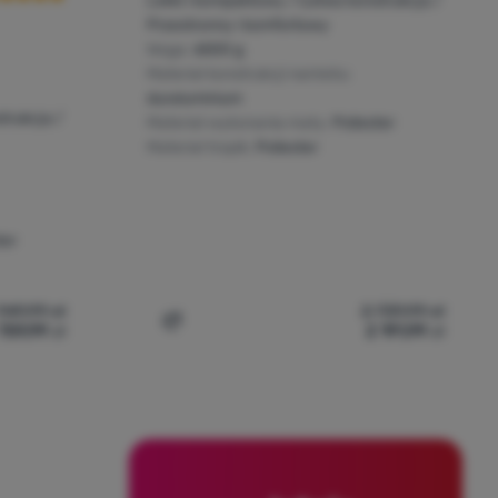
Lekki i kompaktowy / Łatwa konstrukcja /
Przestronny i komfortowy
Waga:
6500 g
Materiał konstrukcji namiotu:
duraluminium
trukcja /
Materiał wykonania maty:
Poliester
Materiał tropik:
Poliester
ter
949,99
zł
2 739,99
zł
759,99
zł
2 191,99
zł
Robens Aster 2 Pro' do porównania
Dodaj 'Namiot rodzinny Robens Cima Vers