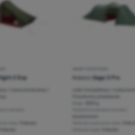
ZNY
NAMIOT TURYSTYCZNY
light 2 Exp
Robens
Sage 3 Pro
owy / Łatwa konstrukcja /
Lekki i kompaktowy / Łatwa kons
cja
Przestronny przedsionek
Waga:
3200 g
ukcji namiotu:
Materiał konstrukcji namiotu:
duraluminium
ania maty:
Poliester
Materiał wykonania maty:
Polies
Poliester
Materiał tropik:
Poliester