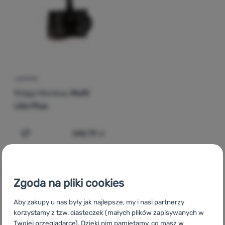
Zaloguj
się /
zarejestruj
LAMPION
Ridge Monkey
Multi
Lite Plus
242,79
zł
Dodaj 'Lampion Ridge Monkey Multi Lite Plus' do porówn
Zgoda na pliki cookies
Aby zakupy u nas były jak najlepsze, my i nasi partnerzy
CZ
Čelovky a svítilny RidgeMonkey
SK
Čelovky a baterky
korzystamy z tzw. ciasteczek (małych plików zapisywanych w
Ridge Monkey
HU
Ridge Monkey Lámpák és fejlámpák
RO
Twojej przeglądarce). Dzięki nim pamiętamy, co masz w