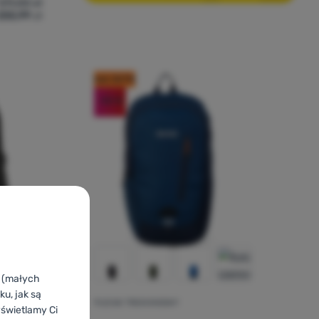
511,00
zł
255,99
zł
vivor V 85L' do porównania
kod: OUT10
-50
%
k (małych
cena kupujących
u, jak są
PLECAK TREKKINGOWY
Ocena kupującyc
yświetlamy Ci