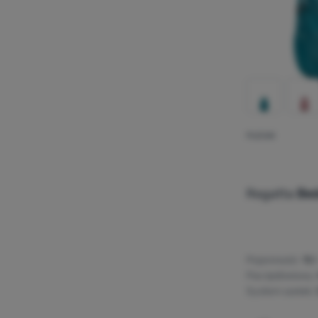
PLECAK
Regatta
Bed
Pojemność:
15 l
Pas lędźwiowy:
System szelek: