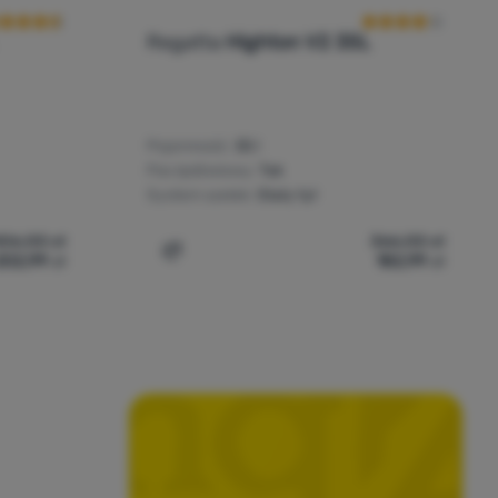
Regatta
Highton V2 35L
Pojemność:
35 l
Pas lędźwiowy:
Tak
System szelek:
Stały tył
406,00
zł
366,00
zł
202,99
zł
182,99
zł
hton V2 45L' do porównania
Dodaj 'Plecak trekkingowy Regatta Hight