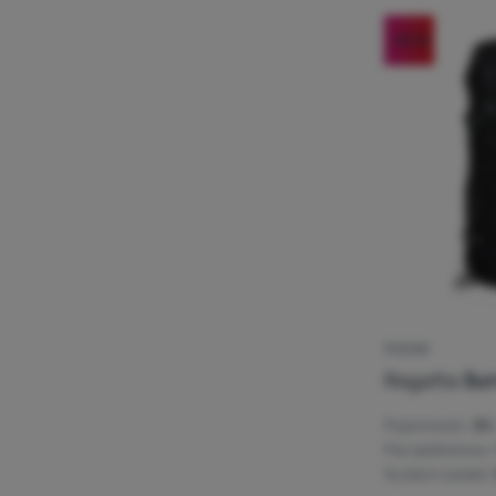
-50
%
PLECAK
Regatta
Sur
Pojemność:
35 l
Pas lędźwiowy:
System szelek: