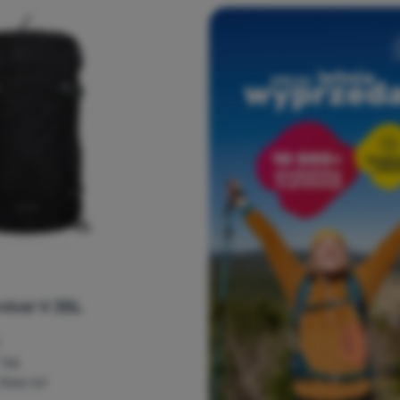
vivor V 35L
Tak
Stały tył