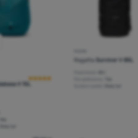
PLECAK
Regatta
Survivor V 85L
Ocena kupujących
Pojemność:
85 l
Pas lędźwiowy:
Tak
abase II 15L
System szelek:
Stały tył
Nie
Stały tył