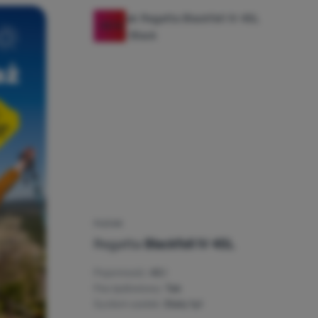
-50
%
PLECAK
Regatta
Blackfell IV 45L
Pojemność:
45 l
Pas lędźwiowy:
Tak
System szelek:
Stały tył