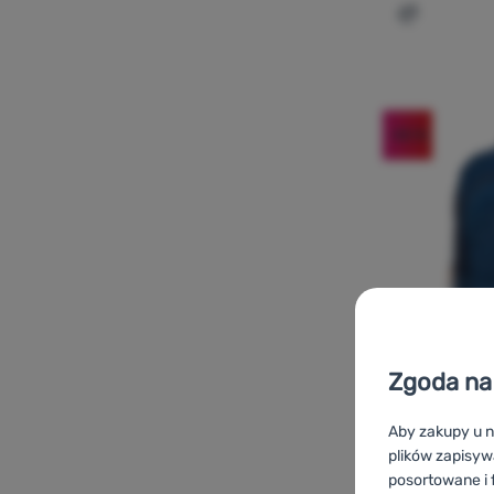
Dodaj 'Ple
-50
%
Zgoda na 
Aby zakupy u n
plików zapisyw
PLECAK
posortowane i f