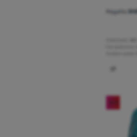
Wyprzedaż
(
68
)
Regatta
Shi
kod: OUT10
(
9
)
Pojemność:
20 
Pas lędźwiowy:
System szelek:
Dodaj 'Plec
-54
%