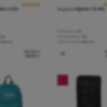
lton II 20L
Regatta
Highton V2 45L
l
Pojemność:
45 l
Nie
Pas lędźwiowy:
Tak
Stały tył
System szelek:
Stały tył
209,00
zł
104,99
zł
ak Regatta Shilton II 20L' do porównania
Dodaj 'Plecak Regatta Hig
-50
%