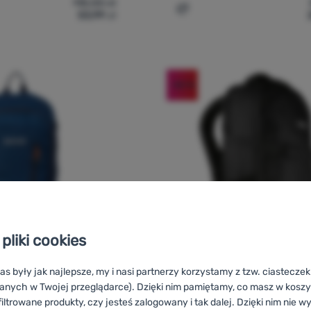
118,00
zł
53,99
zł
cak Regatta Bedabase II 15L' do porównania
Dodaj 'Plecak Regatta Sur
-50
%
pliki cookies
as były jak najlepsze, my i nasi partnerzy korzystamy z tzw. ciastecze
PLECAK
O
anych w Twojej przeglądarce). Dzięki nim pamiętamy, co masz w koszyk
Ocena kupujących
iltrowane produkty, czy jesteś zalogowany i tak dalej. Dzięki nim nie w