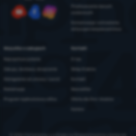
Przetwarzanie danych
osobowych
YouTube
Facebook
Instagram
Konserwacja i ostrzeżenia
dotyczące bezpieczeństwa
Wszystko o zakupach
Kontakt
Najczęstsze pytania
O nas
Zakupy, dostawa, doręczenie
Sklep Kraków
Odstąpienie od umowy i zwrot
Kontakt
Reklamacje
Newsletter
Program lojalnościowy eXtra
Oferta dla firm i klubów
Kariera
© 2026 ForCamping s.r.o.
działa na
Shopio
Ustawienia ciasteczek