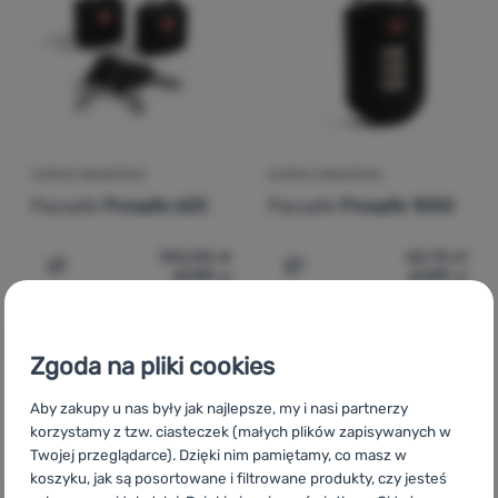
Zaloguj
się /
zarejestruj
KŁÓDKA BAGAŻOWA
KŁÓDKA BAGAŻOWA
Pacsafe
Prosafe 620
Pacsafe
Prosafe 1000
102,00
zł
62,72
zł
67,99
zł
61,99
zł
Dodaj 'Kłódka bagażowa Pacsafe Prosafe 620' do porów
Dodaj 'Kłódka bagażowa P
Zgoda na pliki cookies
Aby zakupy u nas były jak najlepsze, my i nasi partnerzy
korzystamy z tzw. ciasteczek (małych plików zapisywanych w
CZ
Doplňky k batohům Pacsafe
SK
Doplnky k batohom
Twojej przeglądarce). Dzięki nim pamiętamy, co masz w
Pacsafe
HU
Pacsafe Hátizsák kiegészítők
RO
Accesorii
koszyku, jak są posortowane i filtrowane produkty, czy jesteś
pentru rucsacuri Pacsafe
UA
Аксесуари для рюкзаків Pacsafe