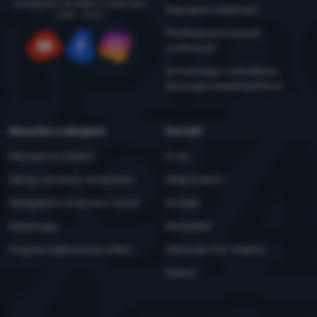
poniedziałku do piątku w godzinach
Regulamin reklamacji
8:00 - 16:00
Przetwarzanie danych
osobowych
YouTube
Facebook
Instagram
Konserwacja i ostrzeżenia
dotyczące bezpieczeństwa
Wszystko o zakupach
Kontakt
Najczęstsze pytania
O nas
Zakupy, dostawa, doręczenie
Sklep Kraków
Odstąpienie od umowy i zwrot
Kontakt
Reklamacje
Newsletter
Program lojalnościowy eXtra
Oferta dla firm i klubów
Kariera