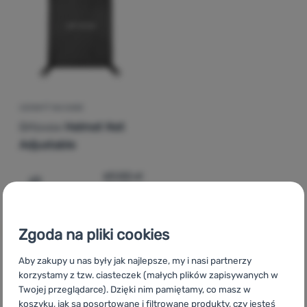
Zaloguj
się /
zarejestruj
UCHWYT NA KASK
Ortovox
Helmet Net
Adjustable
69,00
zł
55,99
zł
Dodaj 'Uchwyt na kask Ortovox Helmet Net Adjustable' 
Zgoda na pliki cookies
Aby zakupy u nas były jak najlepsze, my i nasi partnerzy
korzystamy z tzw. ciasteczek (małych plików zapisywanych w
CZ
Doplňky k batohům Ortovox
SK
Doplnky k batohom
Twojej przeglądarce). Dzięki nim pamiętamy, co masz w
Ortovox
HU
Ortovox Hátizsák kiegészítők
RO
Accesorii pentru
koszyku, jak są posortowane i filtrowane produkty, czy jesteś