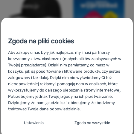
Zgoda na pliki cookies
Aby zakupy u nas były jak najlepsze, my i nasi partnerzy
CZAPKA Z DASZKIEM
korzystamy z tzw. ciasteczek (małych plików zapisywanych w
Norrona
/29 Flexfit 3D
Twojej przeglądarce). Dzięki nim pamiętamy, co masz w
Cap
koszyku, jak są posortowane i filtrowane produkty, czy jesteś
zalogowany i tak dalej. Dzięki nim nie wyświetlamy Ci też
nieodpowiedniej reklamy i pomagają nam w analizach, które
209,45
zł
Dodaj 'Czapka z daszkiem Norrona /29 Flexfit 3D Cap' d
wykorzystujemy do dalszego ulepszania strony internetowej.
Potrzebujemy jednak Twojej zgody na ich przetwarzanie.
Dziękujemy, że nam ją udzielisz i obiecujemy, że będziemy
traktować Twoje dane odpowiedzialnie.
Konfiguracja zgody na kategorie plików
Ustawienia
Zgoda na wszystkie
cookie
CZ
Čepice, šátky a kukly Norrona
SK
Čiapky, šatky a kukly