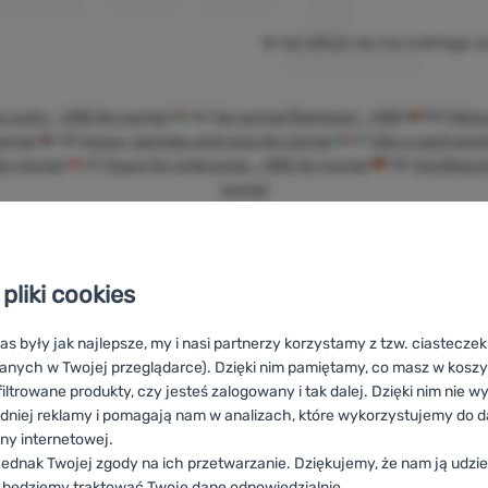
W tej sekcji nie ma żadnego 
a cesty - MRE No normal
HU
No normal Élelmiszer - MRE
RO
Mânca
ormal
HR
Hrana, sportska prehrana No normal
IT
Cibo e pasti pron
No normal
AT
Essen für Unterwegs - MRE No normal
DE
Verpflegu
normal
pliki cookies
Doradzimy
100%
Darmowa
as były jak najlepsze, my i nasi partnerzy korzystamy z tzw. ciastecze
online i
oryginalne
wysyłka
anych w Twojej przeglądarce). Dzięki nim pamiętamy, co masz w koszyk
telefonicznie.
produkty
powyżej 299zł
iltrowane produkty, czy jesteś zalogowany i tak dalej. Dzięki nim nie w
dniej reklamy i pomagają nam w analizach, które wykorzystujemy do d
ony internetowej.
ednak Twojej zgody na ich przetwarzanie. Dziękujemy, że nam ją udziel
 będziemy traktować Twoje dane odpowiedzialnie.