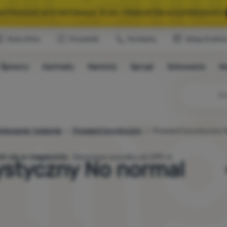
A WYPRZEDAŻ WYSTARTOWAŁA. 10 00+ PRODUKTÓW W SUPERCENACH.
Klub eXtra
Poradniki
Kontakty
Sklep Krakó
WYBRANY SPRZĘT NA KEMPING I WYCIECZKĘ.
WYSTARCZY UŻYĆ KODU
Śpiwory
Karimaty
Namioty
Sprzęt
Gotowanie
W
A WYPRZEDAŻ WYSTARTOWAŁA. 10 00+ PRODUKTÓW W SUPERCENACH.
otowanie i jedzenie
Prowiant turystyczny
Prowiant turystyczny 
jących się w magazynie.
Darmowa wysyłka od 299 zł.
ystyczny No normal