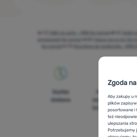
Produkty
CZ
Jídlo na cesty - MRE No normal
SK
Jedlo n
подорожей No normal
BG
Храна за из път No n
No normal
FR
Nourriture de randonnée - MRE 
Zgoda na 
Szybka
Największy
Aby zakupy u n
dostawa
wybór sprzętu
plików zapisyw
turystycznego
posortowane i f
też nieodpowie
ulepszania str
Potrzebujemy j
obiecujemy, że