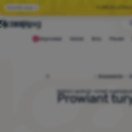
🌞 WIELKA LETNI
Wszystkie akcje
🤫 MAMY -10% NA 
Wyprzedaż
Odzież
Buty
Plecaki
🌞 WIELKA LETNI
4camping.pl
Wyposażenie
G
Wybierz spośród
modeli znajdu
Prowiant tur