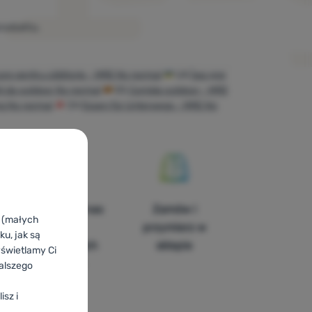
produktu.
re pentru călătorie - MRE No normal
UA
Їжа для
ti da outdoor No normal
ES
Comida outdoor - MRE
ng No normal
CH
Essen für Unterwegs - MRE No
Znajdziesz nas
Zamów i
k (małych
w 14
przymierz w
u, jak są
europejskich
sklepie
yświetlamy Ci
krajach
alszego
isz i