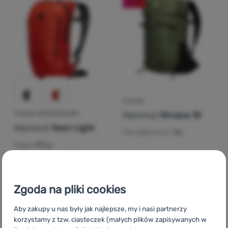
Zaloguj
się /
zarejestruj
PLECAK
Mammut
Nirvana 18
PLECAK WSPINACZKOWY
Mammut
Neon Light
Pas lędźwiowy:
Tak
Waga:
390 g
Pas lędźwiowy:
Zdejmowany
346,00
zł
571,00
zł
345,99
zł
465,99
zł
Dodaj 'Plecak wspinaczkowy Mammut Neon Light' do po
Dodaj 'Plecak Mammut Nir
Zgoda na pliki cookies
Aby zakupy u nas były jak najlepsze, my i nasi partnerzy
korzystamy z tzw. ciasteczek (małych plików zapisywanych w