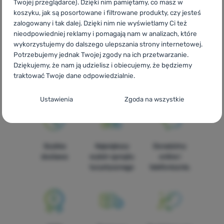
Twojej przeglądarce). Dzięki nim pamiętamy, co masz w
koszyku, jak są posortowane i filtrowane produkty, czy jesteś
zalogowany i tak dalej. Dzięki nim nie wyświetlamy Ci też
CZ
Lezecké batohy Mammut
SK
Lezecké batohy Mammut
nieodpowiedniej reklamy i pomagają nam w analizach, które
HU
Mammut Hegymászó hátizsákok
RO
Rucsacuri alpinism
wykorzystujemy do dalszego ulepszania strony internetowej.
Mammut
UA
Альпіністські рюкзаки Mammut
BG
Раници за
Potrzebujemy jednak Twojej zgody na ich przetwarzanie.
катерене Mammut
HR
Ruksaci za penjanje Mammut
IT
Zaini
Dziękujemy, że nam ją udzielisz i obiecujemy, że będziemy
da arrampicata Mammut
ES
Mochilas escalada Mammut
FR
traktować Twoje dane odpowiedzialnie.
Sacs à dos d'escalade Mammut
AT
Kletterrucksäcke Mammut
DE
Kletterrucksäcke Mammut
CH
Kletterrucksäcke Mammut
Konfiguracja zgody na kategorie plików
Ustawienia
Zgoda na wszystkie
cookie
Techniczne
Techniczne
-
Bez tych ciasteczek nasza strona może nie
działać prawidłowo.
.
Szybka
Największy
Doradzimy
ZAWSZE AKTYWNE
dostawa
wybór sprzętu
online i
turystycznego
telefonicznie.
Techniczne ciasteczka umożliwiają przejście przez koszyk
Funkcje preferowane i rozszerzone
Funkcje preferowane i rozszerzone
-
abyś nie musiał
zakupowy, porównanie produktów i inne niezbędne funkcje.
wszystkiego ustawiać ponownie i mógł się z nami połączyć, np.
Więcej informacji
za pomocą czatu.
.
Zezwól