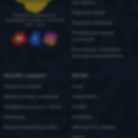
zamowienia@4camping.pl
Nasi testerzy
Regulamin sklepu
Doradzimy i pomożemy od
poniedziałku do piątku w godzinach
Regulamin reklamacji
8:00 - 16:00
Przetwarzanie danych
osobowych
YouTube
Facebook
Instagram
Konserwacja i ostrzeżenia
dotyczące bezpieczeństwa
Wszystko o zakupach
Kontakt
Najczęstsze pytania
O nas
Zakupy, dostawa, doręczenie
Sklep Kraków
Odstąpienie od umowy i zwrot
Kontakt
Reklamacje
Newsletter
Program lojalnościowy eXtra
Oferta dla firm i klubów
Kariera