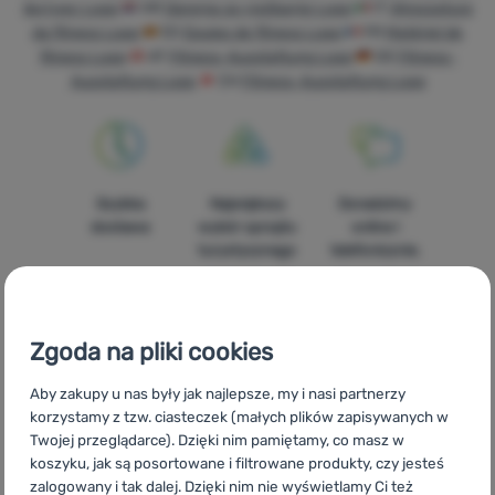
Sprzęt
фитнес Loap
HR
Oprema za vježbanje Loap
IT
Atrezzatura
da fitness Loap
ES
Equipo de fitness Loap
FR
Matériel de
Gotowanie
fitness Loap
AT
Fitness-Ausstattung Loap
DE
Fitness-
Ausstattung Loap
CH
Fitness-Ausstattung Loap
Wspinaczka
Sprzęt
ultralight
Sport
Szybka
Największy
Doradzimy
dostawa
wybór sprzętu
online i
Marki
turystycznego
telefonicznie.
Klub
eXtra
Zgoda na pliki cookies
Poradniki
100%
Darmowa
Znajdziesz nas
Aby zakupy u nas były jak najlepsze, my i nasi partnerzy
Kontakty
oryginalne
wysyłka
w 14
korzystamy z tzw. ciasteczek (małych plików zapisywanych w
produkty
powyżej 299zł
europejskich
Twojej przeglądarce). Dzięki nim pamiętamy, co masz w
Sklep
krajach
koszyku, jak są posortowane i filtrowane produkty, czy jesteś
Kraków
zalogowany i tak dalej. Dzięki nim nie wyświetlamy Ci też