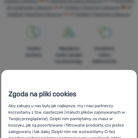
outdoor Lifesaver
ES
Botellas de agua Lifesaver
FR
Bouteilles
Sprzęt
de randonnée Lifesaver
AT
Outdoor-Flaschen Lifesaver
DE
Gotowanie
Outdoor-Flaschen Lifesaver
CH
Outdoor-Flaschen Lifesaver
Wspinaczka
Sprzęt
ultralight
Szybka
Największy
Doradzimy
dostawa
wybór sprzętu
online i
Sport
turystycznego
telefonicznie.
Marki
Klub
eXtra
Zgoda na pliki cookies
100%
Darmowa
Znajdziesz nas
Poradniki
Aby zakupy u nas były jak najlepsze, my i nasi partnerzy
oryginalne
wysyłka
w 14
korzystamy z tzw. ciasteczek (małych plików zapisywanych w
produkty
powyżej 299zł
europejskich
Kontakty
Twojej przeglądarce). Dzięki nim pamiętamy, co masz w
krajach
koszyku, jak są posortowane i filtrowane produkty, czy jesteś
Sklep
zalogowany i tak dalej. Dzięki nim nie wyświetlamy Ci też
Kraków
nieodpowiedniej reklamy i pomagają nam w analizach, które