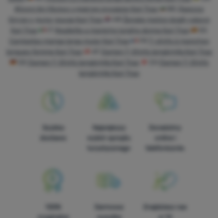
Жіночі футболки з довгим рукавом Kari Traa
BG
Дамски
Dzięki tym ciasteczkom możemy jeszcze bardziej uprzyjemnić
блузи с дълъг ръкав Kari Traa
HR
Ženske majice dugih rukava
Analityczne
Analityczne
-
żebyśmy zrozumieli, jak korzystasz z naszej
korzystanie z naszej strony internetowej. Możemy zapamiętać
Kari Traa
IT
Magliette a maniche lunghe donna Kari Traa
ES
strony internetowej i mogli ją dalej rozwijać
.
Twoje ustawienia, mogą Ci pomóc w wypełnianiu formularzy,
Camisetas manga larga mujer Kari Traa
FR
T-shirts à manches
Zezwól
umożliwią nam wyświetlenie usług takich jak czat i tym
longues femme Kari Traa
AT
Damen T-Shirts langärmlig Kari Traa
podobne.
Więcej informacji
DE
Damen T-Shirts langärmlig Kari Traa
CH
Damen T-Shirts
Te pliki cookie pozwalają nam mierzyć wydajność naszej witryny
langärmlig Kari Traa
Marketingowe
Marketingowe
-
abyśmy was nie zaśmiecali nieodpowiednią
i naszych kampanii reklamowych. Za ich pomocą określamy
reklamą
.
liczbę odwiedzin i źródła odwiedzin naszych stron
Zezwól
internetowych. Dane uzyskane za pomocą tych plików cookie
przetwarzamy zbiorczo i anonimowo, więc nie jesteśmy w
stanie zidentyfikować konkretnych użytkowników naszej
Szybka
Największy
Doradzimy
Marketingowe pliki cookie stosujemy my lub nasi partnerzy, aby
witryny.
Więcej informacji
dostawa
wybór sprzętu
online i
wyświetlać Ci odpowiednie treści lub reklamy zarówno na
turystycznego
telefonicznie.
naszych stronach, jak i na stronach osób trzecich.
Więcej
informacji
100%
Darmowa
Znajdziesz nas
oryginalne
wysyłka
w 14