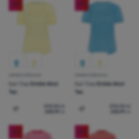
Sprzęt
Materiał odzieży
S
M
L
XL
-20
%
-20
%
(
5
)
Wełna merino
Cena
Gotowanie
Najtańsze
(
2
)
TENCEL™ Lyocell
Nadruk
Wspinaczka
Najdroższe
(
1
)
100% Bawełna
Trwałość
(
1
)
Bez nadruku
zł
zł
Sprzęt
Najlżejsze
do
(
1
)
100% Wełna merino
(
3
)
Z nadrukiem
ultralight
Produkty w tej kategorii mogą być wykonane z surowców o
(
6
)
Produkt certyfikowane
Extra
Największa zniżka
(
2
)
Tylko logo
Sport
Wyprzedaż
(
2
)
Najpopularniejsze
Marki
DAMSKA KOSZULKA
DAMSKA KOSZULKA
Jak sortujemy produkty
Klub
Kari Traa
Embla Wool
Kari Traa
Embla Wool
eXtra
Tee
Tee
Poradniki
295,00
zł
295,00
zł
235,99
zł
235,99
zł
Dodaj 'Damska koszulka Kari Traa Embla Wool Tee' do p
Dodaj 'Damska koszulka Ka
Kontakty
Sklep
-28
%
-25
%
Kraków