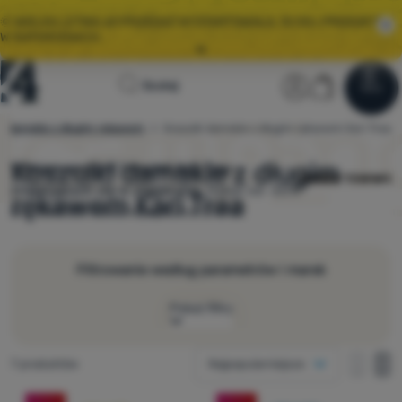
🌞 WIELKA LETNIA WYPRZEDAŻ WYSTARTOWAŁA. 10 00+ PRODUKTÓW
W SUPERCENACH.
Wszystkie akcje
Strona
Sekcja użyt
Koszyk
🤫 MAMY -10% NA WYBRANY SPRZĘT NA KEMPING I WYCIECZKĘ.
Szukaj
Menu
Zaloguj się
Koszyk
WYSTARCZY UŻYĆ KODU
OUT10
.
główna
ki damskie z długim rękawem
Koszulki damskie z długim rękawem Kari Traa
4camping.pl
Wyprzedaż
🌞 WIELKA LETNIA WYPRZEDAŻ WYSTARTOWAŁA. 10 00+ PRODUKTÓW
W SUPERCENACH.
Koszulki damskie z długim
Wybierz spośród
7
modeli
Kari Traa
znajdujących się w magazynie.
Rabat od -20%
Odzież
rękawem Kari Traa
do -28% Darmowa wysyłka od 299 zł.
Buty
Plecaki
Filtrowanie według parametrów i marek
Śpiwory
Pokaż filtry
Karimaty
Jak wyświetlać
Znaleziono produktów
7 produktów
Najpopularniejsze
Namioty
jedna kolumna
Rozmiar
jedna 
dw
Produkty
dwie kolumny