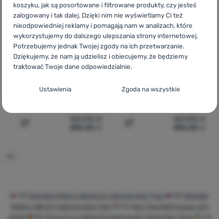
koszyku, jak są posortowane i filtrowane produkty, czy jesteś
zalogowany i tak dalej. Dzięki nim nie wyświetlamy Ci też
nieodpowiedniej reklamy i pomagają nam w analizach, które
DAMSKA KOSZULKA
DAMSKA KOSZULKA
Ocena kupujących
wykorzystujemy do dalszego ulepszania strony internetowej.
Kari Traa
Rose Light
Potrzebujemy jednak Twojej zgody na ich przetwarzanie.
Baselayer Half Zip
Dziękujemy, że nam ją udzielisz i obiecujemy, że będziemy
traktować Twoje dane odpowiedzialnie.
Kari Traa
Smekker H/Z
Konfiguracja zgody na kategorie plików
Ustawienia
Zgoda na wszystkie
cookie
Techniczne
Techniczne
-
Bez tych ciasteczek nasza strona może nie
467,00
zł
467,00
zł
działać prawidłowo.
.
350,25
zł
350,25
zł
Dodaj 'Damska koszulka Kari Traa Smekker H/Z' do poró
Dodaj 'Damska koszulka Ka
ZAWSZE AKTYWNE
Techniczne ciasteczka umożliwiają przejście przez koszyk
Funkcje preferowane i rozszerzone
Funkcje preferowane i rozszerzone
-
abyś nie musiał
zakupowy, porównanie produktów i inne niezbędne funkcje.
wszystkiego ustawiać ponownie i mógł się z nami połączyć, np.
Więcej informacji
za pomocą czatu.
.
CZ
Dámská trička s dlouhým rukávem Kari Traa
SK
Dámske
Zezwól
tričká s dlhým rukávom Kari Traa
HU
Kari Traa Női hosszú ujjú
pólók
RO
Tricouri cu mânecă lungă pentru femei Kari Traa
UA