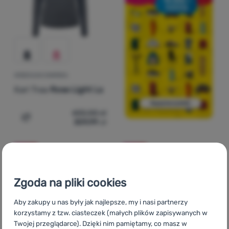
KOSZULKA DAMSKA
Kari Traa
Rose Light Ls
433,00
zł
309,99
zł
Dodaj 'Koszulka damska Kari Traa Rose Light Ls' do por
-25
%
-25
%
Zgoda na pliki cookies
Aby zakupy u nas były jak najlepsze, my i nasi partnerzy
korzystamy z tzw. ciasteczek (małych plików zapisywanych w
Twojej przeglądarce). Dzięki nim pamiętamy, co masz w