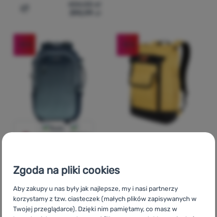
434,00
zł
390,99
zł
Dodaj 'Plecak Husky Crewtor 30L' do porównania
-10
%
-10
%
PODRĘCZNY PLECAK DO
Ocena kupują
SAMOLOTU
PLECAK
Ocena kupujących
Zgoda na pliki cookies
Husky
Robber 25L
Aby zakupy u nas były jak najlepsze, my i nasi partnerzy
Husky
Campus 30L
korzystamy z tzw. ciasteczek (małych plików zapisywanych w
Twojej przeglądarce). Dzięki nim pamiętamy, co masz w