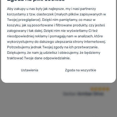
Aby zakupy u nas były jak najlepsze, my i nasi partnerzy
-16
%
korzystamy z tzw. ciasteczek (małych plików zapisywanych w
Twojej przeglądarce). Dzięki nim pamiętamy, co masz w
koszyku, jak są posortowane i filtrowane produkty, czy jesteś
zalogowany i tak dalej. Dzięki nim nie wyświetlamy Ci też
nieodpowiedniej reklamy i pomagają nam w analizach, które
wykorzystujemy do dalszego ulepszania strony internetowej.
Potrzebujemy jednak Twojej zgody na ich przetwarzanie.
Dziękujemy, że nam ją udzielisz i obiecujemy, że będziemy
traktować Twoje dane odpowiedzialnie.
Konfiguracja zgody na kategorie plików
Ustawienia
Zgoda na wszystkie
BRELOCZEK DO KLUCZY
WIELOFUNKCYJNY NÓŻ
Ocena kupują
cookie
Gerber
Shard DT
Techniczne
Techniczne
-
Bez tych ciasteczek nasza strona może nie
działać prawidłowo.
.
Gerber
Armbar Drive
ZAWSZE AKTYWNE
Techniczne ciasteczka umożliwiają przejście przez koszyk
Funkcje preferowane i rozszerzone
Funkcje preferowane i rozszerzone
-
abyś nie musiał
zakupowy, porównanie produktów i inne niezbędne funkcje.