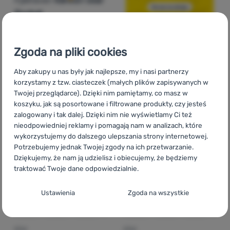
Pocket
Zgoda na pliki cookies
Wymiary:
14 x 21 x 0,5 cm
114,00
zł
Aby zakupy u nas były jak najlepsze, my i nasi partnerzy
96,99
zł
Dodaj 'Etui Fjällräven Kånken Gear Pocket' do porównani
korzystamy z tzw. ciasteczek (małych plików zapisywanych w
Twojej przeglądarce). Dzięki nim pamiętamy, co masz w
koszyku, jak są posortowane i filtrowane produkty, czy jesteś
-15
%
-15
%
zalogowany i tak dalej. Dzięki nim nie wyświetlamy Ci też
nieodpowiedniej reklamy i pomagają nam w analizach, które
wykorzystujemy do dalszego ulepszania strony internetowej.
Potrzebujemy jednak Twojej zgody na ich przetwarzanie.
Dziękujemy, że nam ją udzielisz i obiecujemy, że będziemy
traktować Twoje dane odpowiedzialnie.
Konfiguracja zgody na kategorie plików
Ustawienia
Zgoda na wszystkie
cookie
Techniczne
Techniczne
-
Bez tych ciasteczek nasza strona może nie
ETUI
ETUI