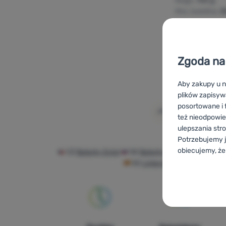
Waga:
700 g
Moc świetlna:
8
Dodaj 'Lat
Zgoda na 
Aby zakupy u n
plików zapisyw
posortowane i f
też nieodpowie
ulepszania str
Potrzebujemy j
obiecujemy, że
CZ
Baterky Extol
SK
Baterky Extol
HU
Extol 
ES
Linternas Extol
FR
Lamp
Konfigurac
Techniczn
Techniczne
-
B
ZAWSZE AK