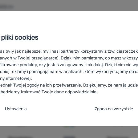
000 lm
395,95
zł
377,99
zł
arka Extol 60W COB LED 8000lm' do porównania
pliki cookies
as były jak najlepsze, my i nasi partnerzy korzystamy z tzw. ciastecze
anych w Twojej przeglądarce). Dzięki nim pamiętamy, co masz w koszyk
iltrowane produkty, czy jesteś zalogowany i tak dalej. Dzięki nim nie w
dniej reklamy i pomagają nam w analizach, które wykorzystujemy do d
ony internetowej.
ednak Twojej zgody na ich przetwarzanie. Dziękujemy, że nam ją udziel
 będziemy traktować Twoje dane odpowiedzialnie.
Zseblámpák
RO
Lanterne Extol
UA
Ліхтарики Extol
BG
Фенерче
es de poche Extol
AT
Taschenlampen Extol
DE
Taschenlampen E
ja zgody na kategorie plików cookie
Ustawienia
Zgoda na wszystkie
e
ez tych ciasteczek nasza strona może nie działać prawidłowo.
.
TYWNE