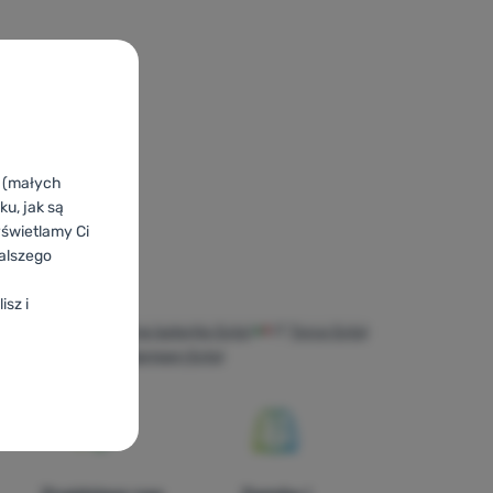
k (małych
u, jak są
yświetlamy Ci
alszego
isz i
та Extol
HR
Ručne bateriije Extol
IT
Torce Extol
xtol
CH
Taschenlampen Extol