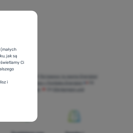
k (małych
u, jak są
yświetlamy Ci
alszego
terne Energizer
UA
Ліхтарики та лампи Energizer
isz i
ergizer
ES
Linternas y frontales Energizer
FR
chenlampen Energizer
CH
Stirnlampen und