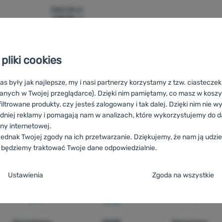
343,34
zł
218,99
zł
łówka Energizer Atex LED 130lm' do porównania
pliki cookies
as były jak najlepsze, my i nasi partnerzy korzystamy z tzw. ciastecze
anych w Twojej przeglądarce). Dzięki nim pamiętamy, co masz w koszyk
iltrowane produkty, czy jesteś zalogowany i tak dalej. Dzięki nim nie w
dniej reklamy i pomagają nam w analizach, które wykorzystujemy do d
ony internetowej.
aterky Energizer
HU
Energizer fej- és zseblámpák
RO
Lămpi și lan
ednak Twojej zgody na ich przetwarzanie. Dziękujemy, że nam ją udziel
vjetiljke i ostale svjetiljke - Energizer
IT
Lampade frontali e torce En
 będziemy traktować Twoje dane odpowiedzialnie.
Stirnlampen und Taschenlampen Energizer
DE
Stirnlampen und Tas
Taschenlampen Energizer
ja zgody na kategorie plików cookie
Ustawienia
Zgoda na wszystkie
e
ez tych ciasteczek nasza strona może nie działać prawidłowo.
.
TYWNE